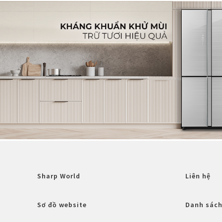
Sharp World
Liên hệ
Sơ đồ website
Danh sách