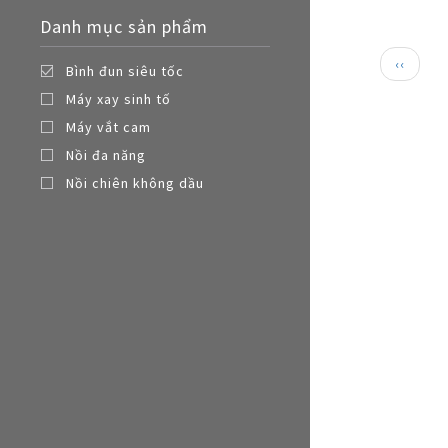
Nồi đa năng
Danh mục sản phẩm
Nồi chiên không dầu
Paginat
Trang
‹‹
Bình đun siêu tốc
trước
Máy xay sinh tố
Máy vắt cam
Nồi đa năng
Nồi chiên không dầu