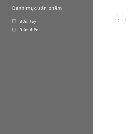
Nồi đa năng
Danh mục sản phẩm
Nồi chiên không dầu
Paginat
Trang
‹‹
Bơm tay
trước
Bơm điện