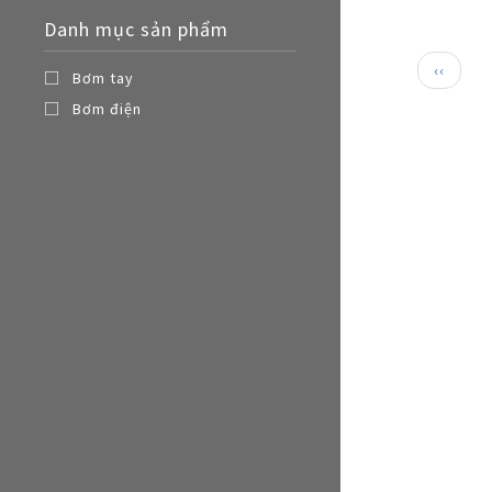
Nồi đa năng
Danh mục sản phẩm
Nồi chiên không dầu
Paginat
Trang
‹‹
Bơm tay
trước
Bơm điện