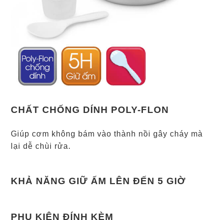
CHẤT CHỐNG DÍNH POLY-FLON
Giúp cơm không bám vào thành nồi gây cháy mà
lại dễ chùi rửa.
KHẢ NĂNG GIỮ ẤM LÊN ĐẾN 5 GIỜ
PHỤ KIỆN ĐÍNH KÈM