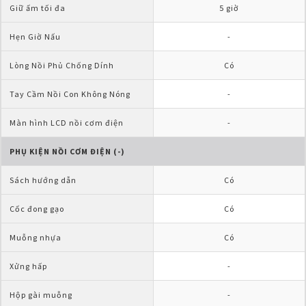
Giữ ấm tối đa
5 giờ
Hẹn Giờ Nấu
-
Lòng Nồi Phủ Chống Dính
Có
Tay Cầm Nồi Con Không Nóng
-
Màn hình LCD nồi cơm điện
-
PHỤ KIỆN NỒI CƠM ĐIỆN (-)
Sách hướng dẫn
Có
Cốc đong gạo
Có
Muỗng nhựa
Có
Xửng hấp
-
Hộp gài muỗng
-