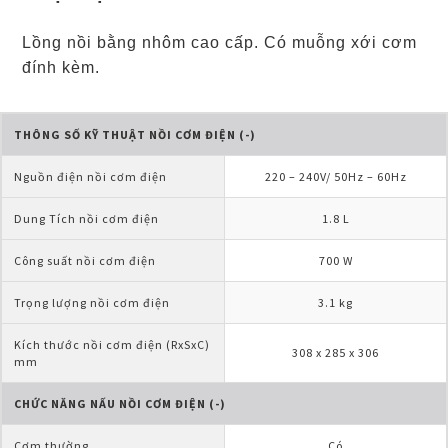
Lồng nồi bằng nhôm cao cấp. Có muỗng xới cơm
đính kèm.
THÔNG SỐ KỸ THUẬT NỒI CƠM ĐIỆN (-)
Nguồn điện nồi cơm điện
220 – 240V/ 50Hz – 60Hz
Dung Tích nồi cơm điện
1.8 L
Công suất nồi cơm điện
700 W
Trọng lượng nồi cơm điện
3.1 kg
Kích thước nồi cơm điện (RxSxC) 
308 x 285 x 306
mm
CHỨC NĂNG NẤU NỒI CƠM ĐIỆN (-)
Cơm thường
Có