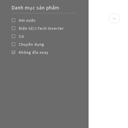
Nồi đa năng
Danh mục sản phẩm
Nồi chiên không dầu
Paginat
Trang
‹‹
Hơi nước
trước
Điện tử/J-Tech Inverter
Cơ
Chuyên dụng
Không đĩa xoay