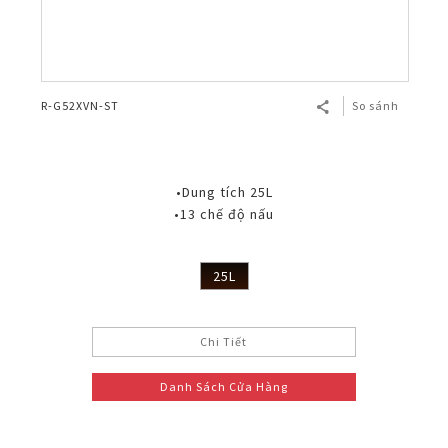
R-G52XVN-ST
So sánh
•Dung tích 25L
•13 chế độ nấu
25L
Chi Tiết
Danh Sách Cửa Hàng