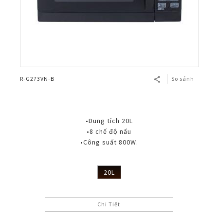
R-G273VN-B
So sánh
•Dung tích 20L
•8 chế độ nấu
•Công suất 800W.
20L
Chi Tiết