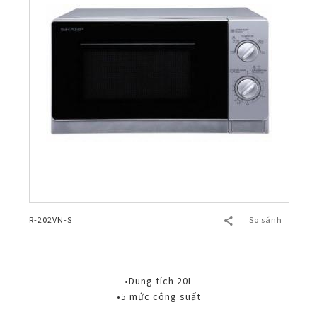
R-202VN-S
So sánh
•Dung tích 20L
•5 mức công suất