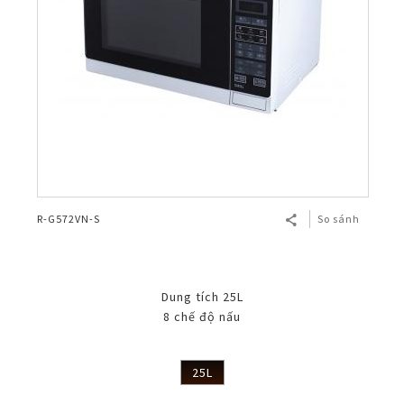
R-G572VN-S
So sánh
Dung tích 25L
8 chế độ nấu
25L