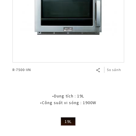
R-7500-VN
So sánh
•Dung tích : 19L
•Công suất vi sóng : 1900W
19L