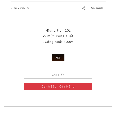
R-G222VN-S
So sánh
•Dung tích 20L
•5 mức công suất
•Công suất 800W
20L
Chi Tiết
Danh Sách Cửa Hàng