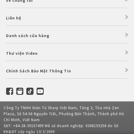
Về chúng tôi
Liên hệ
Danh sách cửa hàng
Thư viện Video
Chính Sách Bảo Mật Thông Tin
Công Ty TNHH Điện Tử Sharp Việt Nam, Tầng 3, Tòa nhà Zen
Plaza, Số 54-56 Nguyễn Trãi, Phường Bến Thành, Thành phố Hồ
Chí Minh, Việt Nam
SĐT: +84-28-39107499 Mã số doanh nghiệp: 0308159258 do Sở
KH&ĐT cấp ngày 13/3/2009