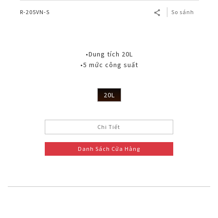
R-205VN-S
So sánh
•Dung tích 20L
•5 mức công suất
20L
Chi Tiết
Danh Sách Cửa Hàng