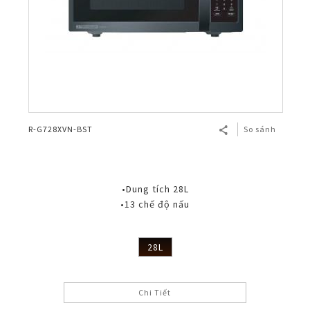
R-G728XVN-BST
So sánh
•Dung tích 28L
•13 chế độ nấu
28L
Chi Tiết