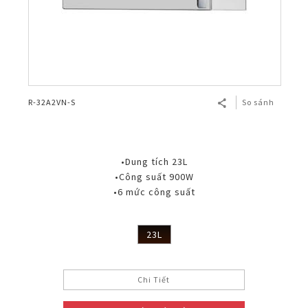
R-32A2VN-S
So sánh
•Dung tích 23L
•Công suất 900W
•6 mức công suất
23L
Chi Tiết