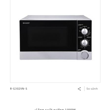
R-G302VN-S
So sánh
•Công suất nướng 1000W