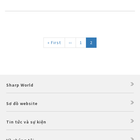
Pagination
First
« First
Trang
‹‹
Trang
1
Trang
2
page
trước
hiện
thời
Sharp World
Sơ đồ website
Tin tức và sự kiện