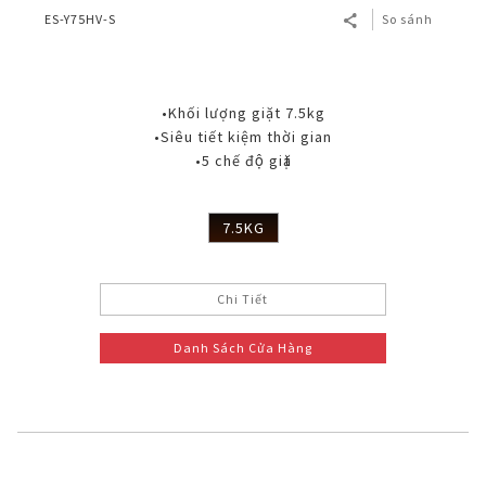
ES-Y75HV-S
So sánh
•Khối lượng giặt 7.5kg
•Siêu tiết kiệm thời gian
•5 chế độ giặt
7.5KG
Chi Tiết
Danh Sách Cửa Hàng