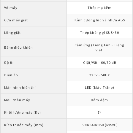
Vỏ máy
Thép mạ kẽm
Cửa máy giặt
Kính cường lực và nhựa ABS
Lồng giặt
Thép không gỉ SUS430
Cảm ứng (Tiếng Anh - Tiếng 
Bảng điều khiển
Việt)
Độ ồn
Giặt/Vắt - 60/70 dB
Điện áp
220V - 50Hz
Màn hình hiển thị
LED (Màu Trắng)
Màu thân máy
Xám đậm
Khối lượng máy (Kg)
74
Kích thước máy (mm)
598x640x850 (RxSxC)