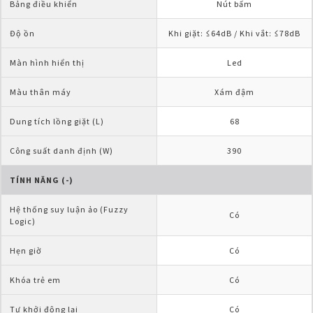
Bảng điều khiển
Nút bấm
Độ ồn
Khi giặt: ≤64dB / Khi vắt: ≤78dB
Màn hình hiển thị
Led
Màu thân máy
Xám đậm
Dung tích lồng giặt (L)
68
Công suất danh định (W)
390
TÍNH NĂNG (-)
Hệ thống suy luận ảo (Fuzzy 
Có
Logic)
Hẹn giờ
Có
Khóa trẻ em
Có
Tự khởi động lại
Có