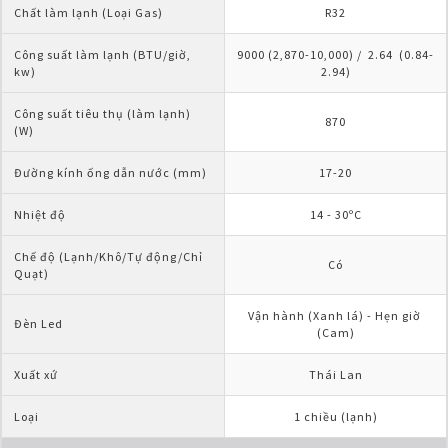
Chất làm lạnh (Loại Gas)
R32
Công suất làm lạnh (BTU/giờ, 
9000 (2,870-10,000) /  2.64  (0.84-
kw)
2.94)
Công suất tiêu thụ (làm lạnh) 
870
(W)
Đường kính ống dẫn nước (mm)
17-20
Nhiệt độ
14 - 30ºC
Chế độ (Lạnh/Khô/Tự động/Chỉ 
Có
Quạt)
Vận hành (Xanh lá) - Hẹn giờ 
Đèn Led
(Cam)
Xuất xứ
Thái Lan
Loại
1 chiều (lạnh)