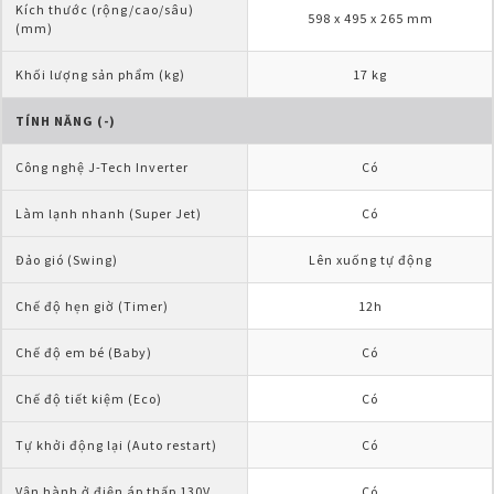
Kích thước (rộng/cao/sâu) 
598 x 495 x 265 mm
(mm)
Khối lượng sản phẩm (kg)
17 kg
TÍNH NĂNG (-)
Công nghệ J-Tech Inverter
Có
Làm lạnh nhanh (Super Jet)
Có
Đảo gió (Swing)
Lên xuống tự động
Chế độ hẹn giờ (Timer)
12h
Chế độ em bé (Baby)
Có
Chế độ tiết kiệm (Eco)
Có
Tự khởi động lại (Auto restart)
Có
Vận hành ở điện áp thấp 130V
Có