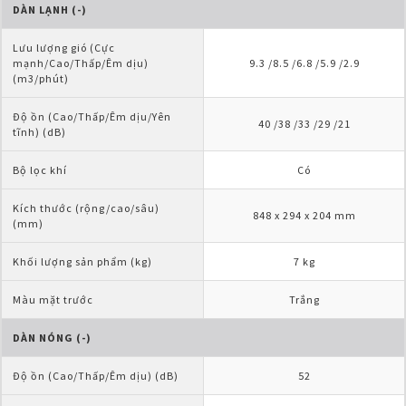
DÀN LẠNH (-)
Lưu lượng gió (Cực 
mạnh/Cao/Thấp/Êm dịu) 
9.3 /8.5 /6.8 /5.9 /2.9
(m3/phút)
Độ ồn (Cao/Thấp/Êm dịu/Yên 
40 /38 /33 /29 /21
tĩnh) (dB)
Bộ lọc khí
Có
Kích thước (rộng/cao/sâu) 
848 x 294 x 204 mm
(mm)
Khối lượng sản phẩm (kg)
7 kg
Màu mặt trước
Trắng
DÀN NÓNG (-)
Độ ồn (Cao/Thấp/Êm dịu) (dB)
52