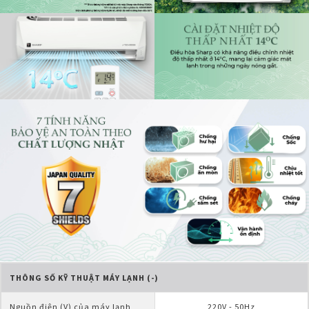
THÔNG SỐ KỸ THUẬT MÁY LẠNH (-)
Nguồn điện (V) của máy lạnh
220V - 50Hz