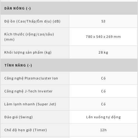
DÀN NÓNG (-)
Độ ồn (Cao/Thấp/Êm dịu) (dB)
53
Kích thước (rộng/cao/sâu) 
780 x 540 x 269 mm
(mm)
Khối lượng sản phẩm (kg)
28 kg
TÍNH NĂNG (-)
Công nghệ Plasmacluster Ion
Có
Công nghệ J-Tech Inverter
Có
Làm lạnh nhanh (Super Jet)
Có
Đảo gió (Swing)
Lên xuống tự động
Chế độ hẹn giờ (Timer)
12h