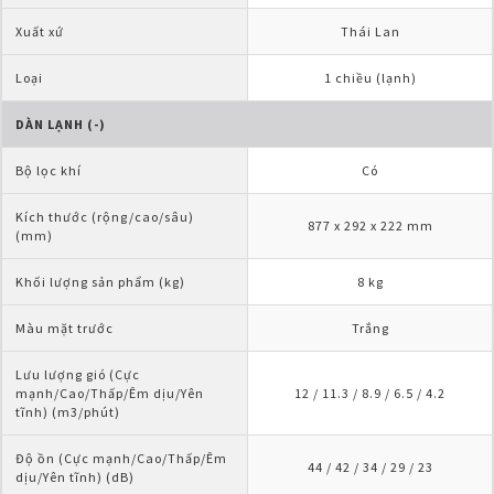
Xuất xứ
Thái Lan
Loại
1 chiều (lạnh)
DÀN LẠNH (-)
Bộ lọc khí
Có
Kích thước (rộng/cao/sâu) 
877 x 292 x 222 mm
(mm)
Khối lượng sản phẩm (kg)
8 kg
Màu mặt trước
Trắng
Lưu lượng gió (Cực 
mạnh/Cao/Thấp/Êm dịu/Yên 
12 / 11.3 / 8.9 / 6.5 / 4.2
tĩnh) (m3/phút)
Độ ồn (Cực mạnh/Cao/Thấp/Êm 
44 / 42 / 34 / 29 / 23
dịu/Yên tĩnh) (dB)