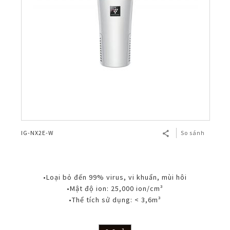
IG-NX2E-W
So sánh
•Loại bỏ đến 99% virus, vi khuẩn, mùi hôi
•Mật độ ion: 25,000 ion/cm³
•Thể tích sử dụng: < 3,6m³