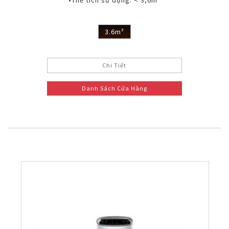
•Thể tích sử dụng: < 3,6m³
3.6m³
Chi Tiết
Danh Sách Cửa Hàng