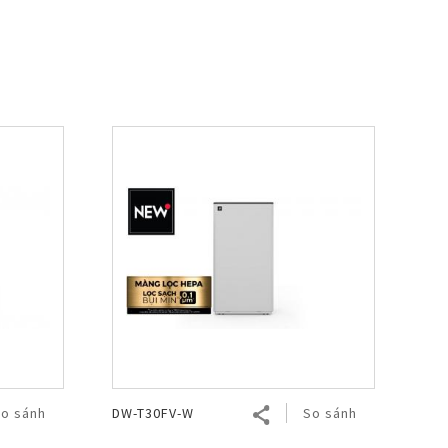
o sánh
DW-T30FV-W
So sánh