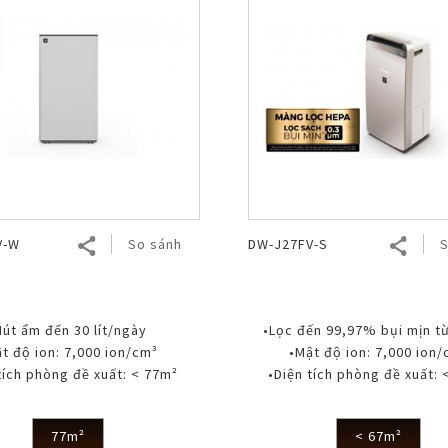
V-W
So sánh
DW-J27FV-S
S
Hút ẩm đến 30 lít/ngày
•Lọc đến 99,97% bụi mịn t
t độ ion: 7,000 ion/cm³
•Mật độ ion: 7,000 ion
tích phòng đề xuất: < 77m²
•Diện tích phòng đề xuất: 
77m²
< 67m²