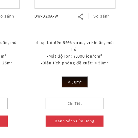
o sánh
DW-D20A-W
So sánh
huẩn, mùi
•Loại bỏ đến 99% virus, vi khuẩn, mùi
hôi
/cm³
•Mật độ ion: 7,000 ion/cm³
< 25m²
•Diện tích phòng đề xuất: < 50m²
< 50m²
Chi Tiết
Danh Sách Cửa Hàng