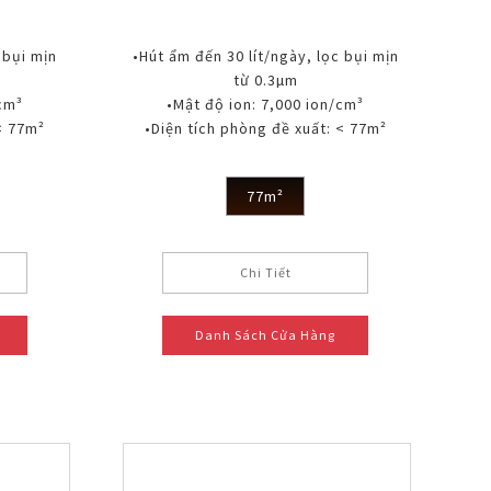
 bụi mịn
•Hút ẩm đến 30 lít/ngày, lọc bụi mịn
từ 0.3µm
/cm³
•Mật độ ion: 7,000 ion/cm³
< 77m²
•Diện tích phòng đề xuất: < 77m²
77m²
Chi Tiết
Danh Sách Cửa Hàng