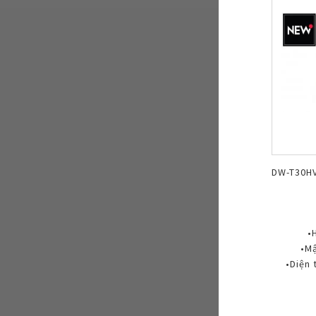
DW-T30H
•
•Mậ
•Diện 