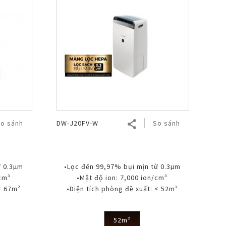
o sánh
DW-J20FV-W
So sánh
ừ 0.3µm
•Lọc đến 99,97% bụi mịn từ 0.3µm
/cm³
•Mật độ ion: 7,000 ion/cm³
< 67m²
•Diện tích phòng đề xuất: < 52m²
52m²