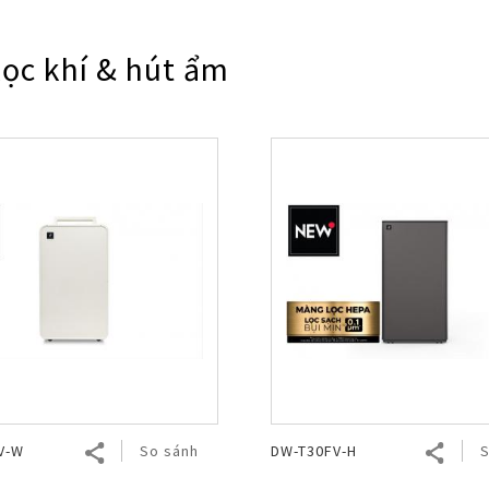
Nhật Bản
lọc khí & hút ẩm
V-W
So sánh
DW-T30FV-H
S