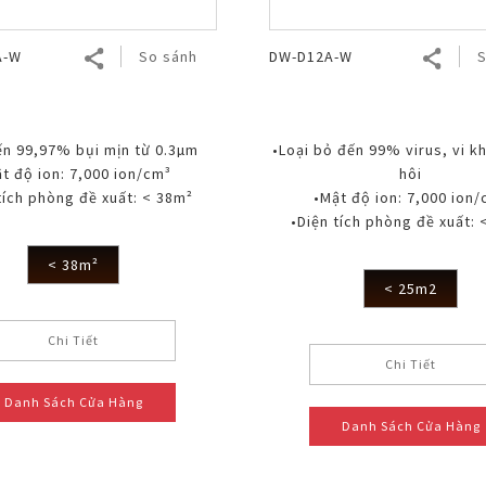
A-W
So sánh
DW-D12A-W
S
ến 99,97% bụi mịn từ 0.3µm
•Loại bỏ đến 99% virus, vi k
t độ ion: 7,000 ion/cm³
hôi
tích phòng đề xuất: < 38m²
•Mật độ ion: 7,000 ion
•Diện tích phòng đề xuất: 
< 38m²
< 25m2
Chi Tiết
Chi Tiết
Danh Sách Cửa Hàng
Danh Sách Cửa Hàng