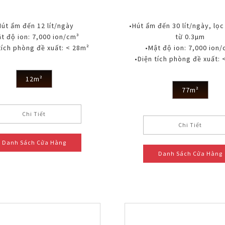
Hút ẩm đến 12 lít/ngày
•Hút ẩm đến 30 lít/ngày, lọc
t độ ion: 7,000 ion/cm³
từ 0.3µm
tích phòng đề xuất: < 28m²
•Mật độ ion: 7,000 ion
•Diện tích phòng đề xuất: 
12m²
77m²
Chi Tiết
Chi Tiết
Danh Sách Cửa Hàng
Danh Sách Cửa Hàng