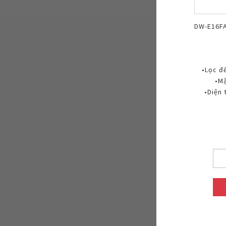
DW-E16F
•Lọc đ
•Mậ
•Diện 