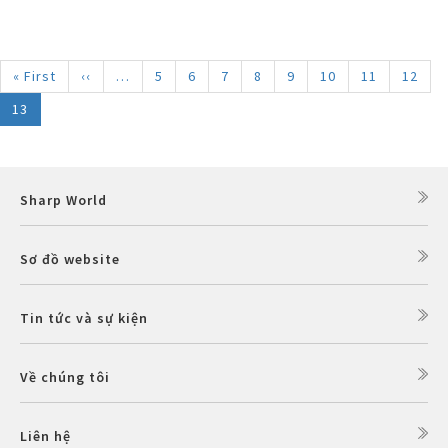
Pagination
First
« First
Trang
‹‹
…
Trang
5
Trang
6
Trang
7
Trang
8
Trang
9
Trang
10
Trang
11
Trang
12
page
trước
Trang
13
hiện
thời
Sharp World
Sơ đồ website
Tin tức và sự kiện
Về chúng tôi
Liên hệ