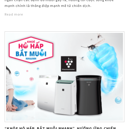
mạnh chính là thông điệp mạnh mẽ từ chiến dịch.
Read more
“KHỎE HÔ HẤP, BẮT MUỖI NHANH”, HƯỞNG ỨNG CHIẾN