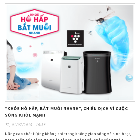
“KHỎE HÔ HẤP, BẮT MUỖI NHANH”, CHIẾN DỊCH VÌ CUỘC
SỐNG KHỎE MẠNH
T2, 01/07/2019 - 15:38
Nâng cao chất lượng không khí trong không gian sống và sinh hoạt,
ngăn chặn các bệnh do muỗi gây ra, hướng tới cuộc sống khỏe