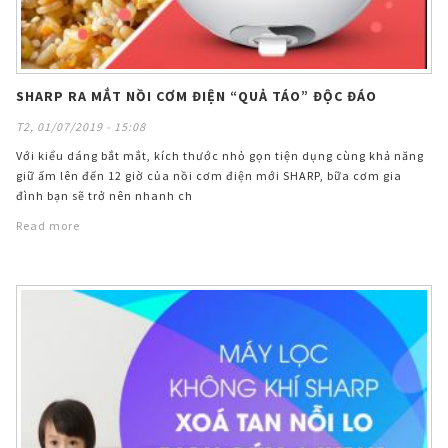
SHARP RA MẮT NỒI CƠM ĐIỆN “QUẢ TÁO” ĐỘC ĐÁO
T2, 01/07/2019 - 15:08
Với kiểu dáng bắt mắt, kích thước nhỏ gọn tiện dụng cùng khả năng
giữ ấm lên đến 12 giờ của nồi cơm điện mới SHARP, bữa cơm gia
đình bạn sẽ trở nên nhanh ch
Read more