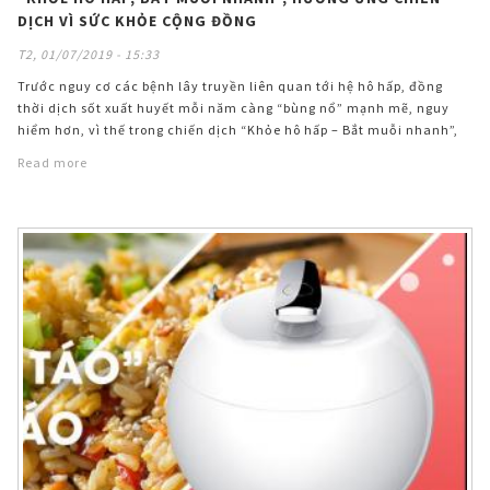
DỊCH VÌ SỨC KHỎE CỘNG ĐỒNG
T2, 01/07/2019 - 15:33
Trước nguy cơ các bệnh lây truyền liên quan tới hệ hô hấp, đồng
thời dịch sốt xuất huyết mỗi năm càng “bùng nổ” mạnh mẽ, nguy
hiểm hơn, vì thế trong chiến dịch “Khỏe hô hấp – Bắt muỗi nhanh”,
Sharp cùng Hội Liên hiệp Phụ nữ trao tặng máy lọc khí và bắt muỗi
Read more
tại các bệnh viện lớn.