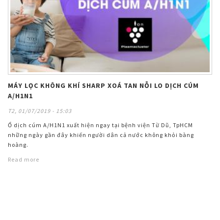
MÁY LỌC KHÔNG KHÍ SHARP XOÁ TAN NỖI LO DỊCH CÚM
A/H1N1
T2, 01/07/2019 - 15:03
Ổ dịch cúm A/H1N1 xuất hiện ngay tại bệnh viện Từ Dũ, TpHCM
những ngày gần đây khiến người dân cả nước không khỏi bàng
hoàng.
Read more