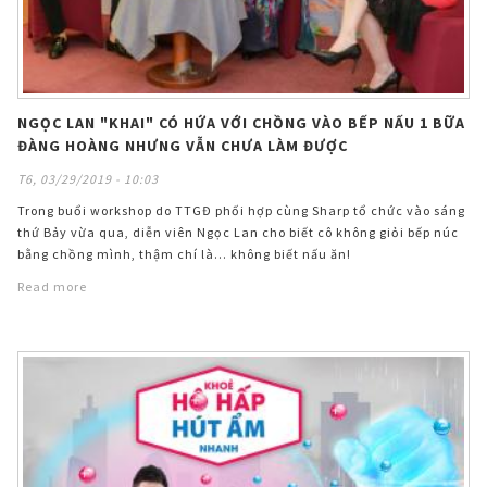
NGỌC LAN "KHAI" CÓ HỨA VỚI CHỒNG VÀO BẾP NẤU 1 BỮA
ĐÀNG HOÀNG NHƯNG VẪN CHƯA LÀM ĐƯỢC
T6, 03/29/2019 - 10:03
Trong buổi workshop do TTGĐ phối hợp cùng Sharp tổ chức vào sáng
thứ Bảy vừa qua, diễn viên Ngọc Lan cho biết cô không giỏi bếp núc
bằng chồng mình, thậm chí là… không biết nấu ăn!
Read more