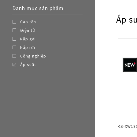
Nồi đa năng
Danh mục sản phẩm
Nồi chiên không dầu
Áp s
Cao tần
Điện tử
Nắp gài
Nắp rời
Công nghiệp
Áp suất
KS-XW18