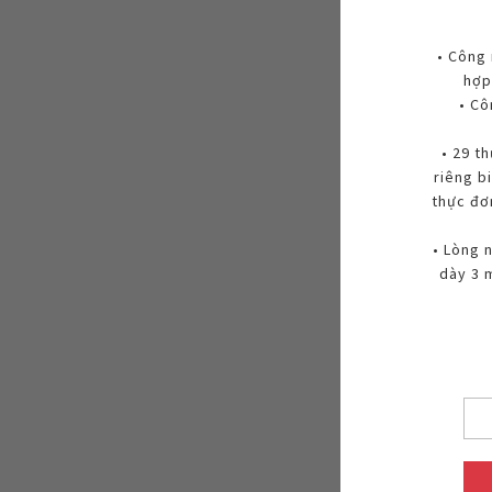
• Công 
hợp
• C
• 29 t
riêng b
thực đơ
• Lòng 
dày 3 