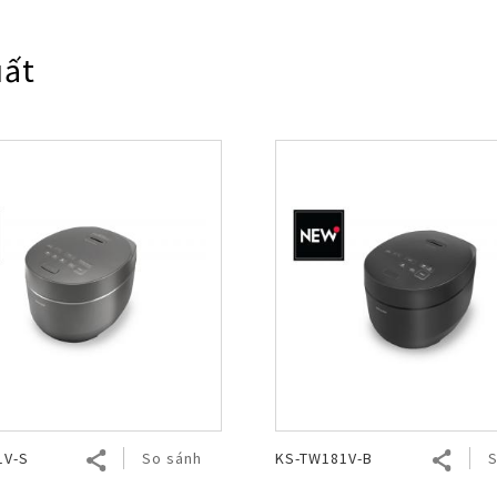
Nhật Bản
uất
1V-S
So sánh
KS-TW181V-B
S