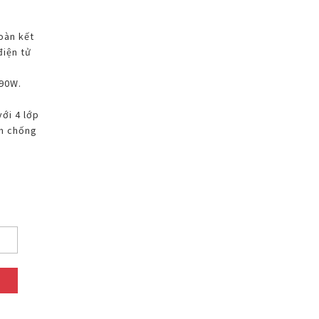
oàn kết
điện tử
790W.
ới 4 lớp
ầm chống