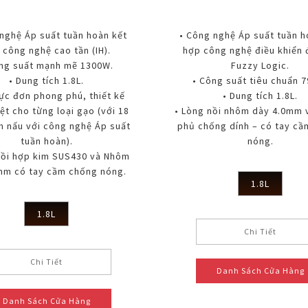
nghệ Áp suất tuần hoàn kết
• Công nghệ Áp suất tuần h
 công nghệ cao tần (IH).
hợp công nghệ điều khiển 
ông suất mạnh mẽ 1300W.
Fuzzy Logic.
• Dung tích 1.8L.
• Công suất tiêu chuẩn 
hực đơn phong phú, thiết kế
• Dung tích 1.8L.
iệt cho từng loại gạo (với 18
• Lòng nồi nhôm dày 4.0mm v
n nấu với công nghệ Áp suất
phủ chống dính – có tay c
tuần hoàn).
nóng.
nồi hợp kim SUS430 và Nhôm
mm có tay cầm chống nóng.
1.8L
1.8L
Chi Tiết
Chi Tiết
Danh Sách Cửa Hàng
Danh Sách Cửa Hàng