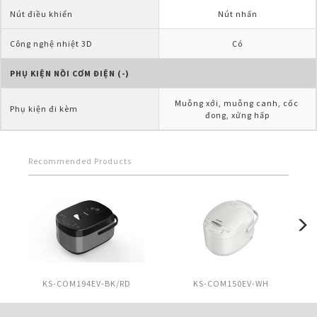
Nút điều khiển
Nút nhấn
Công nghệ nhiệt 3D
Có
PHỤ KIỆN NỒI CƠM ĐIỆN (-)
Muỗng xới, muỗng canh, cốc 
Phụ kiện đi kèm
đong, xửng hấp
Recommended Products
KS-COM194EV-BK/RD
KS-COM150EV-WH