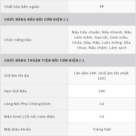
Chất liệu bên ngoài
PP
CHỨC NĂNG NẤU NỒI CƠM ĐIỆN (-)
Nấu tiêu chuẩn, Nấu nhanh, Nấu 
cơm mềm, Gạo lứt, Cơm niêu, 
Chức năng nấu
Cháo, Súp, Hấp, Luộc trứng, Sữa 
chua, Nấu chậm, Làm sạch
CHỨC NĂNG THUẬN TIỆN NỒI CƠM ĐIỆN (-)
Lên đến 24H  (Giữ ấm tốt nhất 
Giữ ấm tối đa
12h)
Hẹn Giờ Nấu
24h
Lòng Nồi Phủ Chống Dính
Có
Màn hình LCD nồi cơm điện
Có
Mặt điều khiển
Tiếng Việt