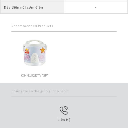
Dây điện nồi cơm điện
-
Recommended Products
KS-N192ETV"SP"
Chúng tôi có thể giúp gì cho bạn?
Liên Hệ