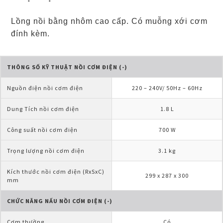
Lồng nồi bằng nhôm cao cấp. Có muỗng xới cơm
đính kèm.
THÔNG SỐ KỸ THUẬT NỒI CƠM ĐIỆN (-)
Nguồn điện nồi cơm điện
220 – 240V/ 50Hz – 60Hz
Dung Tích nồi cơm điện
1.8 L
Công suất nồi cơm điện
700 W
Trọng lượng nồi cơm điện
3.1 kg
Kích thước nồi cơm điện (RxSxC) 
299 x 287 x 300
mm
CHỨC NĂNG NẤU NỒI CƠM ĐIỆN (-)
Cơm thường
Có