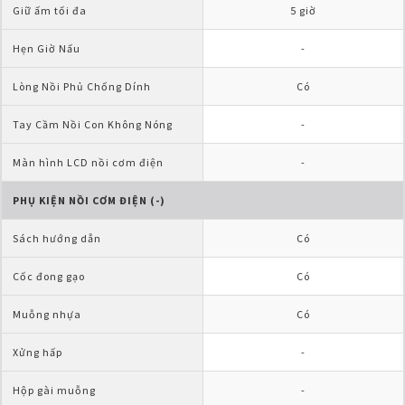
Giữ ấm tối đa
5 giờ
Hẹn Giờ Nấu
-
Lòng Nồi Phủ Chống Dính
Có
Tay Cầm Nồi Con Không Nóng
-
Màn hình LCD nồi cơm điện
-
PHỤ KIỆN NỒI CƠM ĐIỆN (-)
Sách hướng dẫn
Có
Cốc đong gạo
Có
Muỗng nhựa
Có
Xửng hấp
-
Hộp gài muỗng
-