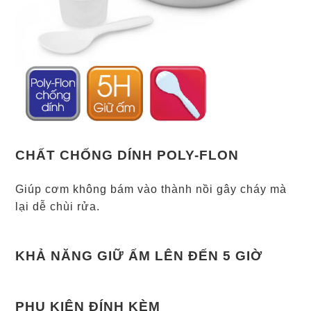
CHẤT CHỐNG DÍNH POLY-FLON
Giúp cơm không bám vào thành nồi gây cháy mà
lại dễ chùi rửa.
KHẢ NĂNG GIỮ ẤM LÊN ĐẾN 5 GIỜ
PHỤ KIỆN ĐÍNH KÈM