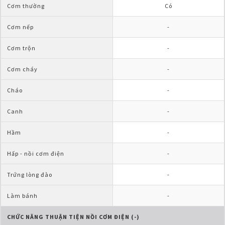
Cơm thường
Có
Cơm nếp
-
Cơm trộn
-
Cơm cháy
-
Cháo
-
Canh
-
Hầm
-
Hấp - nồi cơm điện
-
Trứng lòng đào
-
Làm bánh
-
CHỨC NĂNG THUẬN TIỆN NỒI CƠM ĐIỆN (-)