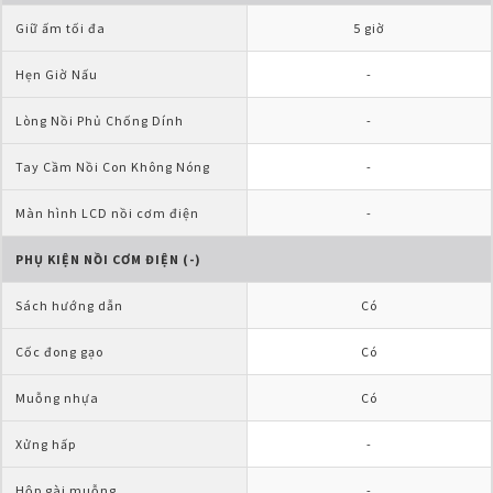
Giữ ấm tối đa
5 giờ
Hẹn Giờ Nấu
-
Lòng Nồi Phủ Chống Dính
-
Tay Cầm Nồi Con Không Nóng
-
Màn hình LCD nồi cơm điện
-
PHỤ KIỆN NỒI CƠM ĐIỆN (-)
Sách hướng dẫn
Có
Cốc đong gạo
Có
Muỗng nhựa
Có
Xửng hấp
-
Hộp gài muỗng
-