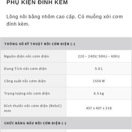
PHỤ KIỆN ĐÍNH KÈM
Lồng nồi bằng nhôm cao cấp. Có muỗng xới cơm
đính kèm.
THÔNG SỐ KỸ THUẬT NỒI CƠM ĐIỆN (-)
Nguồn điện nồi cơm điện
220 – 240V/ 50Hz – 60Hz
Dung Tích nồi cơm điện
5.0 L
Công suất nồi cơm điện
1550 W
Trọng lượng nồi cơm điện
6.5 kg
Kích thước nồi cơm điện (RxSxC) 
457 x 407 x 318
mm
CHỨC NĂNG NẤU NỒI CƠM ĐIỆN (-)