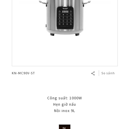
KN-MC90V-ST
So sánh
Công suất: 1000W
Hẹn giờ nấu
Nồi inox 9L
9L