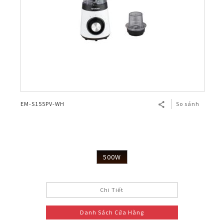
EM-S155PV-WH
So sánh
500W
Chi Tiết
Danh Sách Cửa Hàng