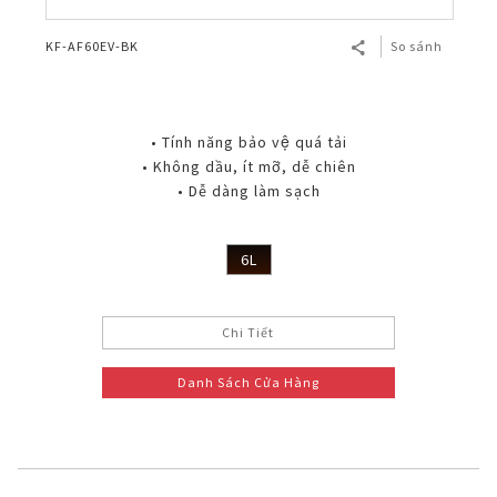
KF-AF60EV-BK
So sánh
• Tính năng bảo vệ quá tải
• Không dầu, ít mỡ, dễ chiên
• Dễ dàng làm sạch
6L
Chi Tiết
Danh Sách Cửa Hàng