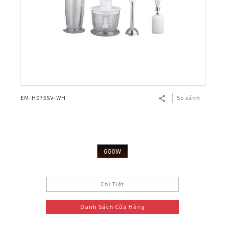
EM-H076SV-WH
So sánh
600W
Chi Tiết
Danh Sách Cửa Hàng