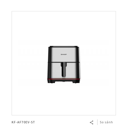
KF-AF70EV-ST
So sánh