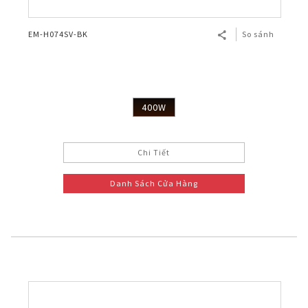
EM-H074SV-BK
So sánh
400W
Chi Tiết
Danh Sách Cửa Hàng