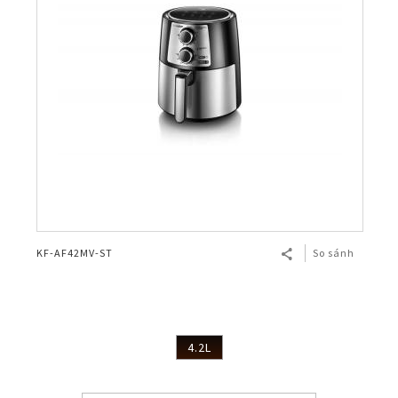
KF-AF42MV-ST
So sánh
4.2L