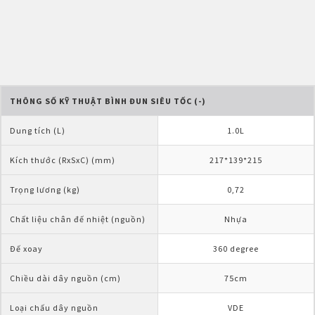
THÔNG SỐ KỸ THUẬT BÌNH ĐUN SIÊU TỐC (-)
Dung tích (L)  
1.0L
Kích thước (RxSxC) (mm)
217*139*215
Trọng lương (kg)   
0,72
Chất liệu chân đế nhiệt (nguồn)
Nhựa
Đế xoay
360 degree
Chiều dài dây nguồn (cm)
75cm
Loại chấu dây nguồn
VDE