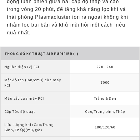
động luân phiên giữa hai cấp độ thấp và cao
trong vòng 20 phút, để tăng khả năng lọc khí và
thải phóng Plasmacluster ion ra ngoài không khí
nhằm lọc bụi bẩn và khử mùi hôi một cách hiệu
quả nhất.
THÔNG SỐ KỸ THUẬT AIR PURIFIER (-)
Nguồn điện (V) PCI
220 - 240
Mật độ Ion (ion/cm3) của máy 
7000
PCI
Màu sắc của máy PCI
Trắng & Đen
Cấp Tốc độ quạt
Cao/Trung bình/Thấp
Lưu Lượng khí (Cao/Trung 
180/120/60
Bình/Thấp)(m3/giờ)