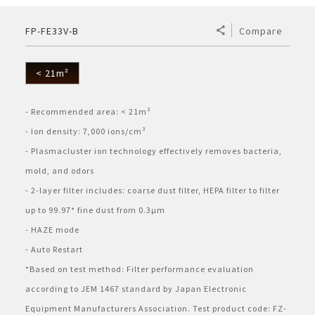
ELECTRONIC WARRANTY
Consumables
Business Fact Book - AIoT World
Dynabook Laptop
Basic
Electronic (RICE COOKER)
Series A
Jarpot
FP-FE33V-B
Compare
Humidifying Air Purifier
What is Purefit Premium?
MY ACCOUNT
Case Study
Commercial Microwave
Removable inner lid
Series B
Electric pump
Other
Air Purifier
Plasmacluster Car Ion Generator
< 21m²
Login
LANGUAGE
Enquiry - Contact Us
Flatbed
Removable lid
Hand pump
Kettle
Technology
Car Air Purifier / Ion Generator
- Recommended area: < 21m²
Vietnamese
Register
- Ion density: 7,000 ions/cm³
Tờ rơi/brochure sản phẩm
Industry
Blender
HEALSIO – Deliciously Healthy.
Nấu cùng bếp Sharp
Air Purifier Accessories
- Plasmacluster ion technology effectively removes bacteria, 
English
mold, and odors
Pressure
Orange juicer
MAIDAKI – Nghệ Thuật Nấu Cơm Nhật Bản
Nấu cùng bếp Sharp
- 2-layer filter includes: coarse dust filter, HEPA filter to filter 
Multi-function cooker
up to 99.97* fine dust from 0.3µm
- HAZE mode
Airfryer
- Auto Restart
*Based on test method: Filter performance evaluation 
according to JEM 1467 standard by Japan Electronic 
Equipment Manufacturers Association. Test product code: FZ-