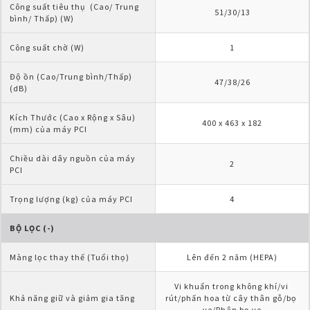
Công suất tiêu thụ  (Cao/ Trung 
51/30/13
bình/ Thấp) (W)
Công suất chờ (W)
1
Độ ồn (Cao/Trung bình/Thấp)
47/38/26
(dB)
Kích Thước (Cao x Rộng x Sâu)
400 x 463 x 182
(mm) của máy PCI
Chiều dài dây nguồn của máy 
2
PCI
Trọng lượng (kg) của máy PCI
4
BỘ LỌC (-)
Màng lọc thay thế (Tuổi thọ)
Lên đến 2 năm (HEPA)
Vi khuẩn trong không khí/vi 
Khả năng giữ và giảm gia tăng
rút/phấn hoa từ cây thân gỗ/bọ 
ve/Phân bọ ve