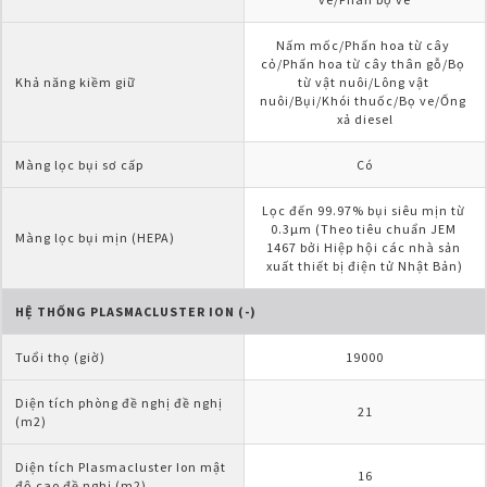
Nấm mốc/Phấn hoa từ cây 
cỏ/Phấn hoa từ cây thân gỗ/Bọ 
Khả năng kiềm giữ
từ vật nuôi/Lông vật 
nuôi/Bụi/Khói thuốc/Bọ ve/Ống 
xả diesel
Màng lọc bụi sơ cấp
Có
Lọc đến 99.97% bụi siêu mịn từ 
0.3µm (Theo tiêu chuẩn JEM 
Màng lọc bụi mịn (HEPA)
1467 bởi Hiệp hội các nhà sản 
xuất thiết bị điện tử Nhật Bản)
HỆ THỐNG PLASMACLUSTER ION (-)
Tuổi thọ (giờ)
19000
Diện tích phòng đề nghị đề nghị 
21
(m2)
Diện tích Plasmacluster Ion mật 
16
độ cao đề nghị (m2)