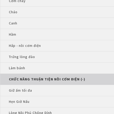
Cơm cháy
Cháo
Canh
Hầm
Hấp - nồi cơm điện
Trứng lòng đào
Làm bánh
CHỨC NĂNG THUẬN TIỆN NỒI CƠM ĐIỆN (-)
Giữ ấm tối đa
Hẹn Giờ Nấu
Lòng Nồi Phủ Chống Dính