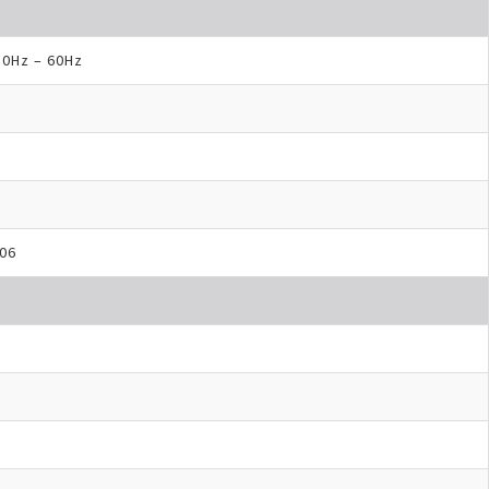
50Hz – 60Hz
306