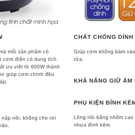
W
CHẤT CHỐNG DÍNH
 mà mỗi sản phẩm có
Giúp cơm không bám vào 
i cơm điện có dung tích
rửa.
suất ưu việt từ 600W thành
hư giúp cơm chính đều
KHẢ NĂNG GIỮ ẤM 
ấp.
PHỤ KIỆN ĐÍNH KÈ
Lồng nồi bằng nhôm cao
 nắp nồi, không cho rơi
nhựa đính kèm.
hão.