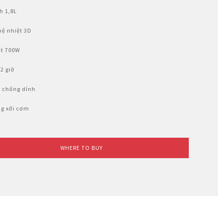
h 1,8L
ệ nhiệt 3D
ất 700W
2 giờ
 chống dính
g xới cơm
WHERE TO BUY