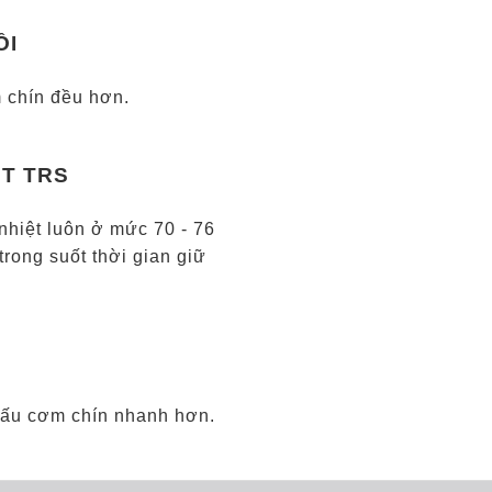
ỒI
 chín đều hơn.
ỆT TRS
nhiệt luôn ở mức 70 - 76
rong suốt thời gian giữ
nấu cơm chín nhanh hơn.