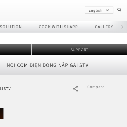
English
 SOLUTION
COOK WITH SHARP
GALLERY
r
SUPPORT
NỒI CƠM ĐIỆN DÒNG NẮP GÀI STV
Compare
81STV
Sharp
arp