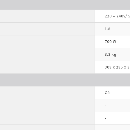
220 – 240V/ 
1.8 L
700 W
3.2 kg
308 x 285 x 
Có
-
-