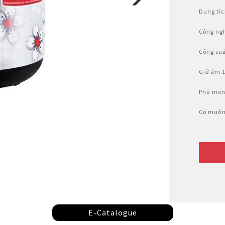
Nhật Bản
r
Dung tíc
Công ngh
Công su
Giữ ấm 1
Phủ men
Có muỗn
E-Catalogue