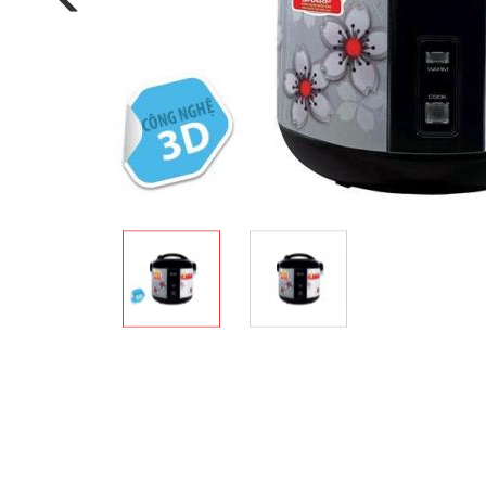
Multi-function cooke
Airfryer