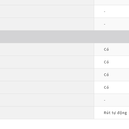
-
-
Có
Có
Có
Có
-
Rút tự động