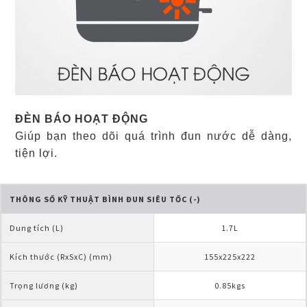
ĐÈN BÁO HOẠT ĐỘNG
Giúp bạn theo dõi quá trình đun nước dễ dàng,
tiện lợi.
THÔNG SỐ KỸ THUẬT BÌNH ĐUN SIÊU TỐC (-)
Dung tích (L)  
1.7L
Kích thước (RxSxC) (mm)
155x225x222
Trọng lương (kg)   
0.85kgs