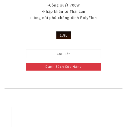
•Công suất 700W
•Nhập khẩu từ Thái Lan
•Lòng nồi phủ chống dính PolyFlon
1.8L
Chi Tiết
Danh Sách Cửa Hàng