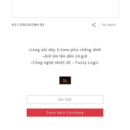
KS-COM1031MV-RS
So sánh
•Lòng nồi dày 3.1mm phủ chống dính
•Giữ ấm lên đến 24 giờ
•Công nghệ nhiệt 2D – Fuzzy Logic
1L
Chi Tiết
Danh Sách Cửa Hàng