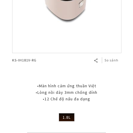
KS-IH181V-RG
So sánh
•Màn hình cảm ứng thuần Việt
•Lòng nồi dày 3mm chống dính
•12 Chế độ nấu đa dạng
1.8L