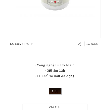
KS-COM1875I-RS
So sánh
•Công nghệ Fuzzy logic
•Giữ ấm 12h
•11 Chế độ nấu đa dạng
1.8L
Chi Tiết