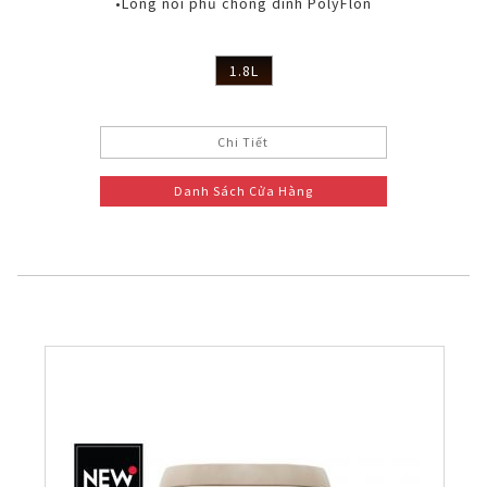
•Lòng nồi phủ chống dính PolyFlon
1.8L
Chi Tiết
Danh Sách Cửa Hàng