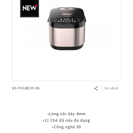
KS-TH18E2O-RS
So sánh
•Lòng nồi dày 4mm
•11 Chế độ nấu đa dạng
•Công nghệ 3D