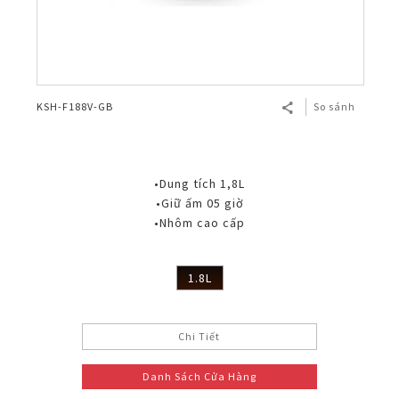
KSH-F188V-GB
So sánh
•Dung tích 1,8L
•Giữ ấm 05 giờ
•Nhôm cao cấp
1.8L
Chi Tiết
Danh Sách Cửa Hàng