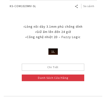
KS-COM1029MV-SL
So sánh
•Lòng nồi dày 3.1mm phủ chống dính
•Giữ ấm lên đến 24 giờ
•Công nghệ nhiệt 2D – Fuzzy Logic
1L
Chi Tiết
Danh Sách Cửa Hàng