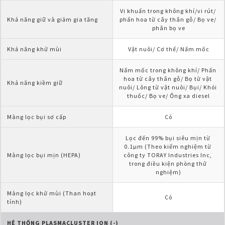
Vi khuẩn trong không khí/vi rút/ 
Khả năng giữ và giảm gia tăng
phấn hoa từ cây thân gỗ/ Bọ ve/ 
phân bọ ve
Khả năng khử mùi
Vật nuôi/ Cơ thể/ Nấm mốc
Nấm mốc trong không khí/ Phấn 
hoa từ cây thân gỗ/ Bọ từ vật 
Khả năng kiềm giữ
nuôi/ Lông từ vật nuôi/ Bụi/ Khói 
thuốc/ Bọ ve/ Ống xa diesel
Màng lọc bụi sơ cấp
Có
Lọc đến 99% bụi siêu mịn từ 
0.1µm (Theo kiểm nghiệm từ 
Màng lọc bụi mịn (HEPA)
công ty TORAY Industries Inc, 
trong điều kiện phòng thử 
nghiệm)
Màng lọc khử mùi (Than hoạt 
Có
tính)
HỆ THỐNG PLASMACLUSTER ION (-)