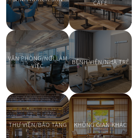
CAFE
VĂN PHÒNG/NƠI LÀM
BỆNH VIỆN/NHÀ TRẺ
VIỆC
THƯ VIỆN/BẢO TÀNG
KHÔNG GIAN KHÁC