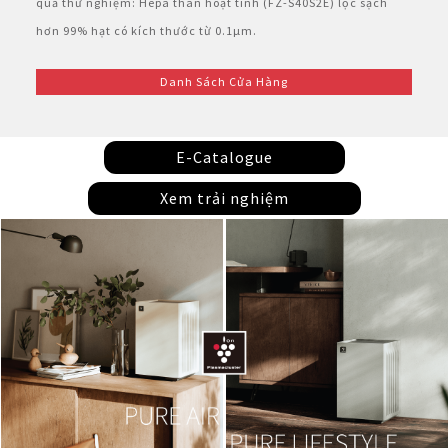
quả thử nghiệm: Hepa than hoạt tính (FZ-S40S2E) lọc sạch
hơn 99% hạt có kích thước từ 0.1µm.
Danh Sách Cửa Hàng
E-Catalogue
Xem trải nghiệm