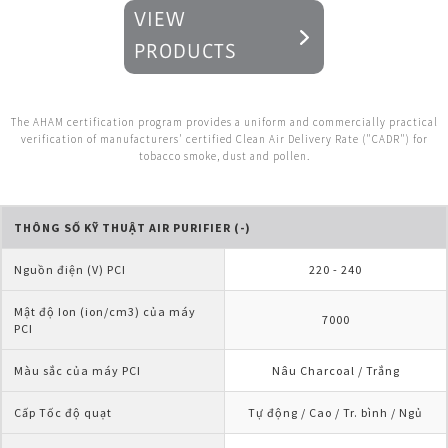
VIEW
PRODUCTS
The AHAM certification program provides a uniform and commercially practical
verification of manufacturers' certified Clean Air Delivery Rate ("CADR") for
tobacco smoke, dust and pollen.
THÔNG SỐ KỸ THUẬT AIR PURIFIER (-)
Nguồn điện (V) PCI
220 - 240
Mật độ Ion (ion/cm3) của máy 
7000
PCI
Màu sắc của máy PCI
Nâu Charcoal / Trắng
Cấp Tốc độ quạt
Tự động / Cao / Tr. bình / Ngủ