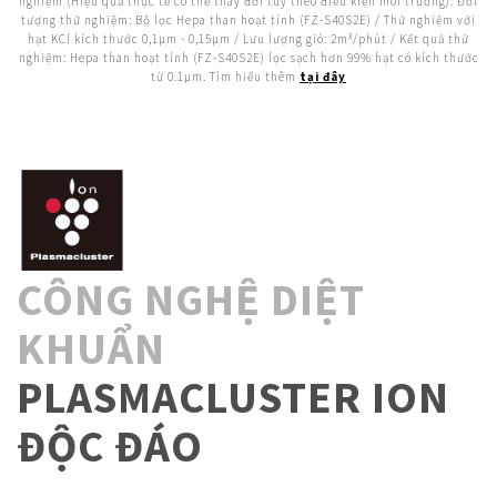
nghiệm (Hiệu quả thực tế có thể thay đổi tùy theo điều kiện môi trường): Đối
tượng thử nghiệm: Bộ lọc Hepa than hoạt tính (FZ-S40S2E) / Thử nghiệm với
hạt KCl kích thước 0,1µm - 0,15µm / Lưu lượng gió: 2m³/phút / Kết quả thử
nghiệm: Hepa than hoạt tính (FZ-S40S2E) lọc sạch hơn 99% hạt có kích thước
từ 0.1µm. Tìm hiểu thêm
tại đây
CÔNG NGHỆ DIỆT
KHUẨN
PLASMACLUSTER ION
ĐỘC ĐÁO