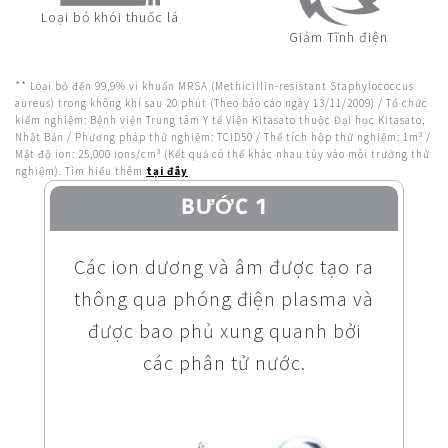
Loại bỏ khói thuốc lá
Giảm Tĩnh điện
** Loại bỏ đến 99,9% vi khuẩn MRSA (Methicillin-resistant Staphylococcus
aureus) trong không khí sau 20 phút (Theo báo cáo ngày 13/11/2009) / Tổ chức
kiểm nghiệm: Bệnh viện Trung tâm Y tế Viện Kitasato thuộc Đại học Kitasato,
Nhật Bản / Phương pháp thử nghiệm: TCID50 / Thể tích hộp thử nghiệm: 1m³ /
Mật độ ion: 25,000 ions/cm³ (Kết quả có thể khác nhau tùy vào môi trường thử
nghiệm). Tìm hiểu thêm
tại đây
BƯỚC 1
Các ion dương và âm được tạo ra
thông qua phóng điện plasma và
được bao phủ xung quanh bởi
các phân tử nước.