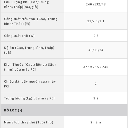
Lưu Lượng khí (Cao/Trung 
240 /132/48
Bình/Thấp)(m3/giờ)
Công suất tiêu thụ  (Cao/ Trung 
23/7.1/3.1
bình/ Thấp) (W)
Công suất chờ (W)
0.8
Độ ồn (Cao/Trung bình/Thấp)
46/31/24
(dB)
Kích Thước (Cao x Rộng x Sâu)
372 x 235 x 235
(mm) của máy PCI
Chiều dài dây nguồn của máy 
2
PCI
Trọng lượng (kg) của máy PCI
3.9
BỘ LỌC (-)
Màng lọc thay thế (Tuổi thọ)
2 năm