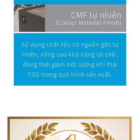
CMF tự nhiên
(Colour Material Finish)
Sử dụng chất liệu có nguồn gốc tự
nhiên, nâng cao khả năng tái chế ,
đồng thời giảm bớt lượng khí thải
CO2 trong quá trình sản xuất.