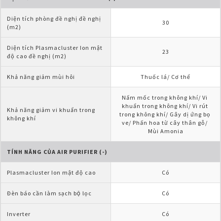
Diện tích phòng đề nghị đề nghị 
30
(m2)
Diện tích Plasmacluster Ion mật 
23
độ cao đề nghị (m2)
Khả năng giảm mùi hôi
Thuốc lá/ Cơ thể
Nấm mốc trong không khí/ Vi 
khuẩn trong không khí/ Vi rút 
Khả năng giảm vi khuẩn trong 
trong không khí/ Gây dị ứng bọ 
không khí
ve/ Phấn hoa từ cây thân gỗ/ 
Mùi Amonia
TÍNH NĂNG CỦA AIR PURIFIER (-)
Plasmacluster Ion mật độ cao
Có
Đèn báo cần làm sạch bộ lọc
Có
Inverter
Có