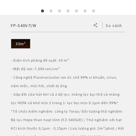
BẢO HÀNH ĐIỆN TỬ
Vật tư - Linh kiện
Thế giới AIoT (Eng)
Máy tính Dynabook
Cơ
Điện tử
Dòng A
Bình Thủy
Máy lọc khí & tạo ẩm
MLK Sharp Purefit
TÀI KHOẢN CÁ NHÂN
FP-S40V-T/W
So sánh
Mô hình kiểu mẫu
Chuyên dụng
Nắp gài
Dòng B
Bơm điện
Sản Phẩm Khác
Máy lọc khí
Tìm hiểu về máy lọc khí ô tô
Đăng nhập
NGÔN NGỮ
Tờ rơi/brochure sản phẩm
Không đĩa xoay
Nắp rời
Bơm tay
Bình đun siêu tốc
30m²
Công nghệ
Máy lọc khí cho xe hơi
Vietnamese
Register
Đặt câu hỏi - Liên hệ
Công nghiệp
Máy xay sinh tố
HEALSIO – Ăn Ngon Sống Khỏe
Nấu cùng bếp Sharp
- Diện tích phòng đề xuất: 30 m²
Phụ kiện máy lọc khí
English
- Mật độ ion: 7,000 ion/cm³
Áp suất
Máy vắt cam
MAIDAKI – Nghệ Thuật Nấu Cơm Nhật Bản
Nấu cùng bếp Sharp
- Công nghệ Plasmacluster ion ức chế 99% vi khuẩn, virus,
nấm mốc, mùi hôi, chất dị ứng
Nồi đa năng
- Gấp đôi cửa hút khí và 2 bộ lọc: màng lọc bụi thô và màng
lọc HEPA và khử mùi 2 trong 1: lọc bụi mịn 0.1µm đến 99%*
Nồi chiên không dầu
*Tổ chức kiểm nghiệm: công ty Toray/ Đối tượng thử nghiệm:
Bộ lọc Hepa than hoạt tính (FZ-S40S2E) / Thử nghiệm với hạt
KCl kích thước 0,1µm - 0,15µm / Lưu lượng gió: 2m³/phút / Kết