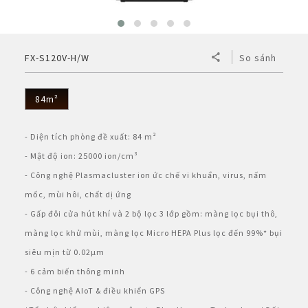
BẢO HÀNH ĐIỆN TỬ
Vật tư - Linh kiện
Thế giới AIoT (Eng)
Máy tính Dynabook
Cơ
Điện tử
Dòng A
Bình Thủy
Máy lọc khí & tạo ẩm
MLK Sharp Purefit
TÀI KHOẢN CÁ NHÂN
FX-S120V-H/W
So sánh
Mô hình kiểu mẫu
Chuyên dụng
Nắp gài
Dòng B
Bơm điện
Sản Phẩm Khác
Máy lọc khí
Tìm hiểu về máy lọc khí ô tô
Đăng nhập
NGÔN NGỮ
Tờ rơi/brochure sản phẩm
Không đĩa xoay
Nắp rời
Bơm tay
Bình đun siêu tốc
84m²
Công nghệ
Máy lọc khí cho xe hơi
Vietnamese
Register
Đặt câu hỏi - Liên hệ
Công nghiệp
Máy xay sinh tố
HEALSIO – Ăn Ngon Sống Khỏe
Nấu cùng bếp Sharp
- Diện tích phòng đề xuất: 84 m²
Phụ kiện máy lọc khí
English
- Mật độ ion: 25000 ion/cm³
Áp suất
Máy vắt cam
MAIDAKI – Nghệ Thuật Nấu Cơm Nhật Bản
Nấu cùng bếp Sharp
- Công nghệ Plasmacluster ion ức chế vi khuẩn, virus, nấm
mốc, mùi hôi, chất dị ứng
Nồi đa năng
- Gấp đôi cửa hút khí và 2 bộ lọc 3 lớp gồm: màng lọc bụi thô,
màng lọc khử mùi, màng lọc Micro HEPA Plus lọc đến 99%* bụi
Nồi chiên không dầu
siêu mịn từ 0.02µm
- 6 cảm biến thông minh
- Công nghệ AIoT & điều khiển GPS