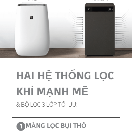
HAI HỆ THỐNG LỌC
KHÍ MẠNH MẼ
& BỘ LỌC 3 LỚP TỐI ƯU:
MÀNG LỌC BỤI THÔ
1