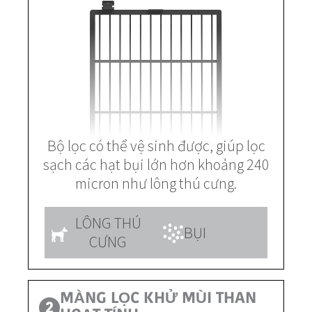
Bộ lọc có thể vệ sinh được, giúp lọc
sạch các hạt bụi lớn hơn khoảng 240
micron như lông thú cưng.
LÔNG THÚ
BỤI
CƯNG
MÀNG LỌC KHỬ MÙI THAN
2