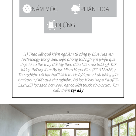
NẤM MỐC
PHẤN HOA
DỊ ỨNG
(1) Theo kết quả kiểm nghiệm từ công ty Blue Heaven
Technology trong điều kiện phòng thử nghiệm (Hiệu quả
thực tế có thể thay đổi tùy theo điều kiện môi trường): Đối
tượng thử nghiệm: Bộ lọc Micro Hepa Plus (FZ-S12H2E) /
Thử nghiệm với hạt NaCl kích thước 0,02µm / Lưu lượng gió:
6m³/phút / Kết quả thử nghiệm: Bộ lọc Micro Hepa Plus(FZ-
S12H2E) lọc sạch hơn 99% hạt có kích thước từ 0.02µm. Tìm
hiểu thêm
tại đây