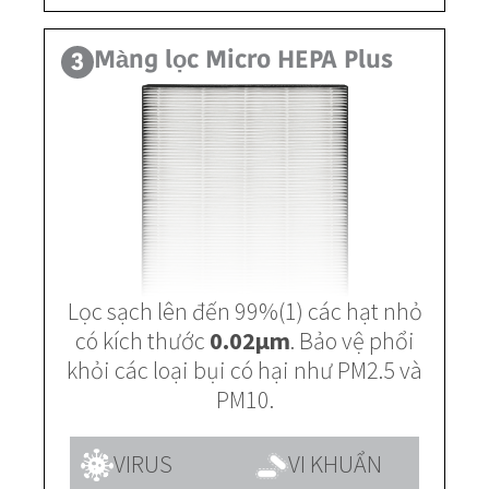
Màng lọc Micro HEPA Plus
3
Lọc sạch lên đến 99%(1) các hạt nhỏ
có kích thước
0.02µm
. Bảo vệ phổi
khỏi các loại bụi có hại như PM2.5 và
PM10.
VIRUS
VI KHUẨN