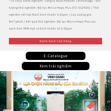
*Tổ chức kiểm nghiệm: công ty Blue Heaven Technology / Đối
tượng thử nghiệm: Bộ lọc Mirco Hepa Plus (FZ-S12H2E) / Thử
nghiệm với hạt NaCl kích thước 0,02µm / Lưu lượng gió:
6m³/phút / Kết quả thử nghiệm: Bộ lọc Micro Hepa Plus lọc
sạch hơn 99% hạt có kích thước từ 0.02µm.
Danh Sách Cửa Hàng
E-Catalogue
Xem trải nghiệm