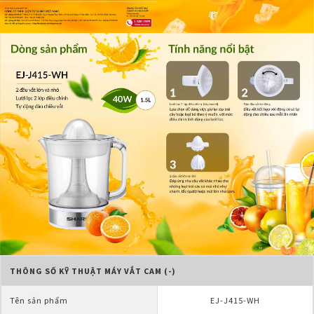
THÔNG SỐ KỸ THUẬT MÁY VẮT CAM (-)
Tên sản phẩm
EJ-J415-WH