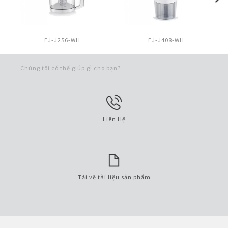
EJ-J256-WH
EJ-J408-WH
Chúng tôi có thể giúp gì cho bạn?
Liên Hệ
Tải về tài liệu sản phẩm