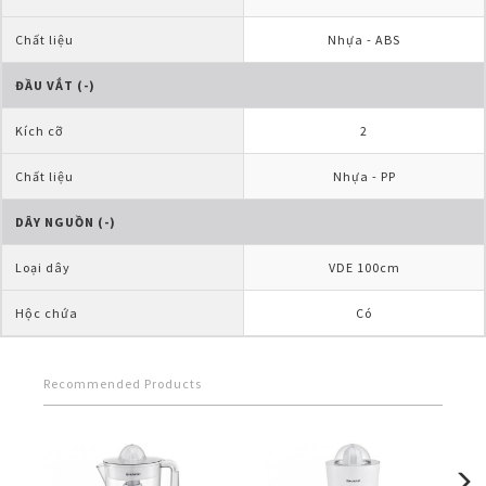
Chất liệu
Nhựa - ABS
ĐẦU VẮT (-)
Kích cỡ
2
Chất liệu
Nhựa - PP
DÂY NGUỒN (-)
Loại dây
VDE 100cm
Hộc chứa
Có
Recommended Products