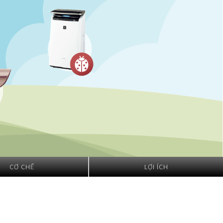
CƠ CHẾ
LỢI ÍCH