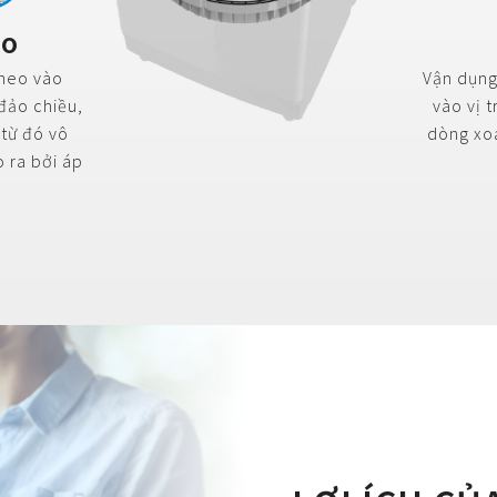
eo
 heo vào
Vận dụng 
đảo chiều,
vào vị 
 từ đó vô
dòng xo
o ra bởi áp