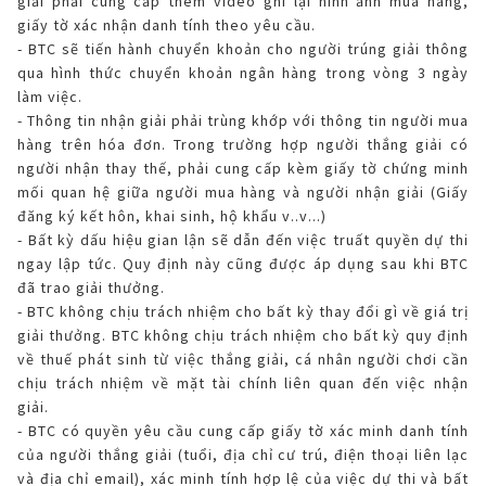
giải phải cung cấp thêm video ghi lại hình ảnh mua hàng,
giấy tờ xác nhận danh tính theo yêu cầu.
- BTC sẽ tiến hành chuyển khoản cho người trúng giải thông
qua hình thức chuyển khoản ngân hàng trong vòng 3 ngày
làm việc.
- Thông tin nhận giải phải trùng khớp với thông tin người mua
hàng trên hóa đơn. Trong trường hợp người thắng giải có
người nhận thay thế, phải cung cấp kèm giấy tờ chứng minh
mối quan hệ giữa người mua hàng và người nhận giải (Giấy
đăng ký kết hôn, khai sinh, hộ khẩu v..v...)
- Bất kỳ dấu hiệu gian lận sẽ dẫn đến việc truất quyền dự thi
ngay lập tức. Quy định này cũng được áp dụng sau khi BTC
đã trao giải thưởng.
- BTC không chịu trách nhiệm cho bất kỳ thay đổi gì về giá trị
giải thưởng. BTC không chịu trách nhiệm cho bất kỳ quy định
về thuế phát sinh từ việc thắng giải, cá nhân người chơi cần
chịu trách nhiệm về mặt tài chính liên quan đến việc nhận
giải.
- BTC có quyền yêu cầu cung cấp giấy tờ xác minh danh tính
của người thắng giải (tuổi, địa chỉ cư trú, điện thoại liên lạc
và địa chỉ email), xác minh tính hợp lệ của việc dự thi và bất