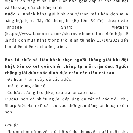
diễn ra chương trình. Bình luận bao gồm đáp án cho câu hỏi
và #hastag của chương trình.
Bước 2:
Khách hàng gửi hình chụp/scan màu hóa đơn mua
hàng hợp lệ và đầy đủ thông tin (Họ tên, Số điện thoại) vào
Fanpage Sharp Vietnam
(
https://www.facebook.com/sharpvietnam
). Hóa đơn hợp lệ
là hóa đơn mua hàng trong thời gian từ ngày 15/10/2022 đến
thời điểm diễn ra chương trình.
Ban tổ chức sẽ tiến hành chọn người thắng giải khi đội
Nhật Bản có kết quả chiến thắng tại mỗi trận đấu. Người
thắng giải được xác định dựa trên các tiêu chí sau:
- Đã hoàn thành đầy đủ các bước.
- Trả lời đúng câu hỏi
- Có lượt tương tác (like) câu trả lời cao nhất.
Trường hợp có nhiều người đáp ứng đủ tất cả các tiêu chí,
Sharp Việt Nam sẽ căn cứ vào thời gian đăng bình luận sớm
hơn.
Lưu ý:
- Người chơi có quyền gửi hồ sơ dự thi xuyên suốt cuộc thi,