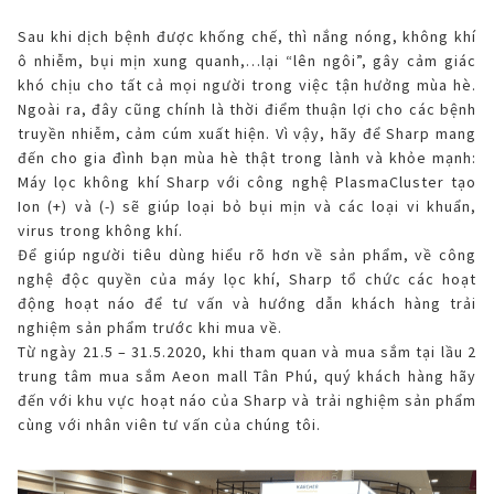
Sau khi dịch bệnh được khống chế, thì nắng nóng, không khí
ô nhiễm, bụi mịn xung quanh,…lại “lên ngôi”, gây cảm giác
khó chịu cho tất cả mọi người trong việc tận hưởng mùa hè.
Ngoài ra, đây cũng chính là thời điểm thuận lợi cho các bệnh
truyền nhiễm, cảm cúm xuất hiện. Vì vậy, hãy để Sharp mang
đến cho gia đình bạn mùa hè thật trong lành và khỏe mạnh:
Máy lọc không khí Sharp với công nghệ PlasmaCluster tạo
Ion (+) và (-) sẽ giúp loại bỏ bụi mịn và các loại vi khuẩn,
virus trong không khí.
Để giúp người tiêu dùng hiểu rõ hơn về sản phẩm, về công
nghệ độc quyền của máy lọc khí, Sharp tổ chức các hoạt
động hoạt náo để tư vấn và hướng dẫn khách hàng trải
nghiệm sản phẩm trước khi mua về.
Từ ngày 21.5 – 31.5.2020, khi tham quan và mua sắm tại lầu 2
trung tâm mua sắm Aeon mall Tân Phú, quý khách hàng hãy
đến với khu vực hoạt náo của Sharp và trải nghiệm sản phẩm
cùng với nhân viên tư vấn của chúng tôi.