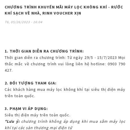
CHƯƠNG TRÌNH KHUYẾN MÃI MÁY LỌC KHÔNG KHÍ - RƯỚC
BẢO HÀNH ĐIỆN TỬ
Vật tư - Linh kiện
Thế giới AIoT (Eng)
Máy tính Dynabook
Cơ
Điện tử
Dòng A
Bình Thủy
KHÍ SẠCH VỀ NHÀ, RINH VOUCHER XỊN
Máy lọc khí & tạo ẩm
MLK Sharp Purefit
TÀI KHOẢN CÁ NHÂN
T6, 05/26/2023 - 16:04
Mô hình kiểu mẫu
Chuyên dụng
Nắp gài
Dòng B
Bơm điện
Sản Phẩm Khác
Máy lọc khí
Tìm hiểu về máy lọc khí ô tô
Đăng nhập
NGÔN NGỮ
Tờ rơi/brochure sản phẩm
Không đĩa xoay
Nắp rời
Bơm tay
Bình đun siêu tốc
Công nghệ
Máy lọc khí cho xe hơi
Vietnamese
Register
1. THỜI GIAN DIỄN RA CHƯƠNG TRÌNH:
Đặt câu hỏi - Liên hệ
Công nghiệp
Máy xay sinh tố
HEALSIO – Ăn Ngon Sống Khỏe
Nấu cùng bếp Sharp
Thời gian diễn ra chương trình: Từ ngày 29/5 - 15/7/2023 Mọi
Phụ kiện máy lọc khí
thắc mắc về chương trình vui lòng liên hệ hotline: 0903 790
English
427.
Áp suất
Máy vắt cam
MAIDAKI – Nghệ Thuật Nấu Cơm Nhật Bản
Nấu cùng bếp Sharp
2. ĐỐI TƯỢNG THAM GIA:
Nồi đa năng
Các khách hàng mua máy lọc không khí tại siêu thị điện máy
trên toàn quốc.
Nồi chiên không dầu
3. PHẠM VI ÁP DỤNG:
Siêu thị điện máy trên toàn quốc.
*Lưu ý:
chương trình không áp dụng khi mua sắm máy lọc
khí tại các sàn thương mại điện tử