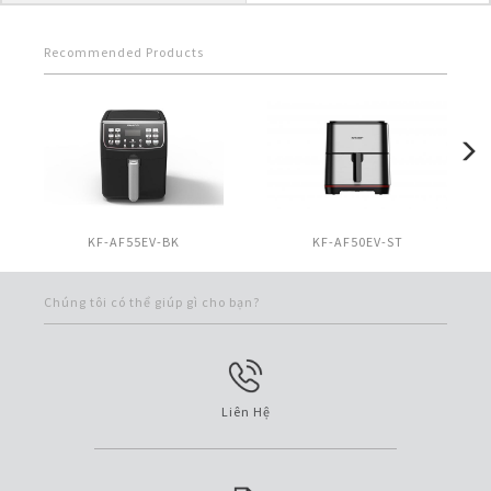
Recommended Products
KF-AF55EV-BK
KF-AF50EV-ST
Chúng tôi có thể giúp gì cho bạn?
Liên Hệ