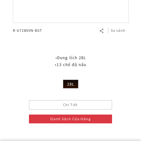
R-G728XVN-BST
So sánh
•Dung tích 28L
•13 chế độ nấu
28L
Chi Tiết
Danh Sách Cửa Hàng