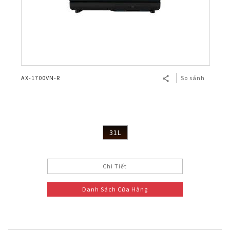
AX-1700VN-R
So sánh
31L
Chi Tiết
Danh Sách Cửa Hàng