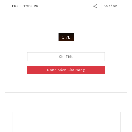
EKJ-17EVPS-RD
So sánh
1.7L
Chi Tiết
Danh Sách Cửa Hàng