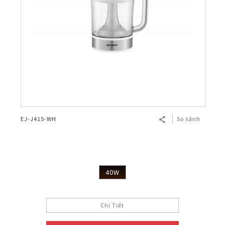
EJ-J415-WH
So sánh
40W
Chi Tiết