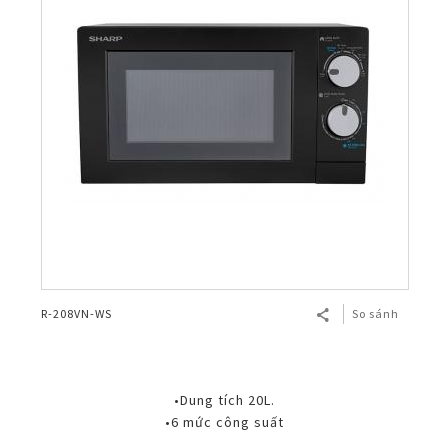
R-208VN-WS
So sánh
•Dung tích 20L.
•6 mức công suất