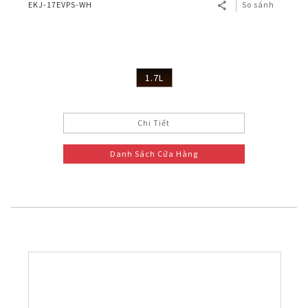
EKJ-17EVPS-WH
So sánh
1.7L
Chi Tiết
Danh Sách Cửa Hàng