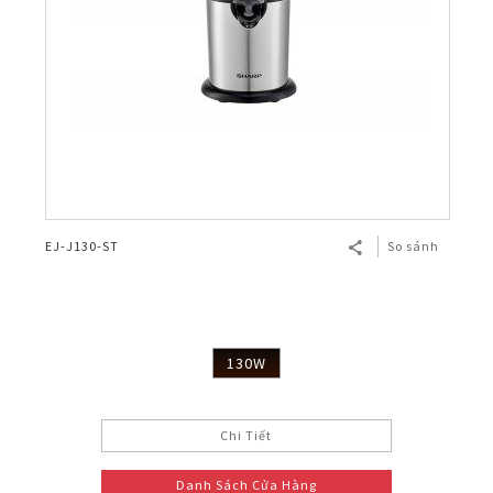
EJ-J130-ST
So sánh
130W
Chi Tiết
Danh Sách Cửa Hàng