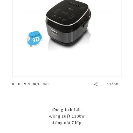
KS-IH191V-BK/GL/RD
So sánh
•Dung tích 1.8L
•Công suất 1300W
•Lòng nồi 7 lớp