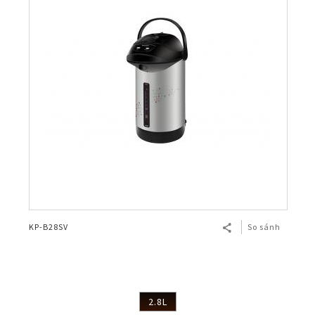
KP-B28SV
So sánh
2.8L