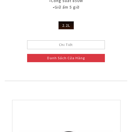
•Công suất 850W
•Giữ ấm 5 giờ
2.2L
Chi Tiết
Danh Sách Cửa Hàng