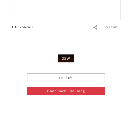
EJ-J256-WH
So sánh
25W
Chi Tiết
Danh Sách Cửa Hàng