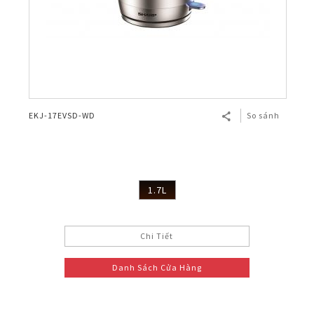
EKJ-17EVSD-WD
So sánh
1.7L
Chi Tiết
Danh Sách Cửa Hàng