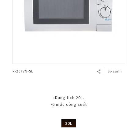
R-207VN-SL
So sánh
•Dung tích 20L.
•6 mức công suất
20L