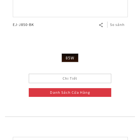
EJ-J850-BK
So sánh
85W
Chi Tiết
Danh Sách Cửa Hàng