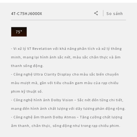
BẢO HÀNH ĐIỆN TỬ
Vật tư - Linh kiện
Thế giới AIoT (Eng)
Máy tính Dynabook
Cơ
Điện tử
Dòng A
Bình Thủy
4T-C75HJ6000X
So sánh
Máy lọc khí & tạo ẩm
MLK Sharp Purefit
TÀI KHOẢN CÁ NHÂN
Mô hình kiểu mẫu
Chuyên dụng
Nắp gài
Dòng B
Bơm điện
Sản Phẩm Khác
Máy lọc khí
Tìm hiểu về máy lọc khí ô tô
75"
Đăng nhập
NGÔN NGỮ
Tờ rơi/brochure sản phẩm
Không đĩa xoay
Nắp rời
Bơm tay
Bình đun siêu tốc
Công nghệ
Máy lọc khí cho xe hơi
- Vi xử lý V7 Revelation với khả năng phân tích và xử lý thông
Vietnamese
Register
minh, mang lại hình ảnh sắc nét, màu sắc chân thực và âm
Đặt câu hỏi - Liên hệ
Công nghiệp
Máy xay sinh tố
HEALSIO – Ăn Ngon Sống Khỏe
Nấu cùng bếp Sharp
Phụ kiện máy lọc khí
thanh sống động.
English
- Công nghệ Ultra Clarity Display cho màu sắc biến chuyển
Áp suất
Máy vắt cam
MAIDAKI – Nghệ Thuật Nấu Cơm Nhật Bản
Nấu cùng bếp Sharp
màu mượt mà, gần với tiêu chuẩn gam màu của rạp chiếu
Nồi đa năng
phim kỹ thuật số.
- Công nghệ hình ảnh Dolby Vision – Sắc nét đến từng chi tiết,
Nồi chiên không dầu
mang đến hình ảnh chất lượng với dãy tương phản động rộng.
- Công nghệ âm thanh Dolby Atmos – Tăng cường chất lượng
âm thanh, chân thực, sống động như trong rạp chiếu phim.