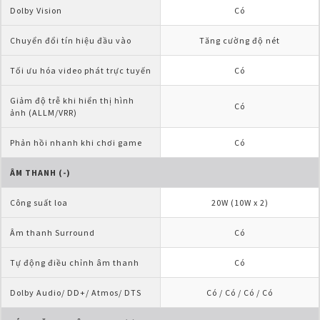
Dolby Vision
Có
Chuyển đổi tín hiệu đầu vào
Tăng cường độ nét
Tối ưu hóa video phát trực tuyến
Có
Giảm độ trễ khi hiển thị hình 
Có
ảnh (ALLM/VRR)
Phản hồi nhanh khi chơi game
Có
ÂM THANH (-)
Công suất loa
20W (10W x 2)
Âm thanh Surround
Có
Tự động điều chỉnh âm thanh
Có
Dolby Audio/ DD+/ Atmos/ DTS
Có / Có / Có / Có