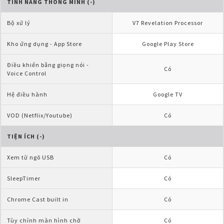
TÍNH NĂNG THÔNG MINH (-)
Bộ xử lý
V7 Revelation Processor
Kho ứng dụng - App Store
Google Play Store
Điều khiển bằng giọng nói - 
Có
Voice Control
Hệ điều hành
Google TV
VOD (Netflix/Youtube)
Có
TIỆN ÍCH (-)
Xem từ ngõ USB
Có
SleepTimer
Có
Chrome Cast built in
Có
Tùy chỉnh màn hình chờ
Có