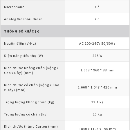
Microphone
Có
Analog Video/Audio in
Có
THÔNG SỐ KHÁC (-)
Nguồn điện (V-Hz)
AC 100-240V 50/60Hz
Điện năng tiêu thụ (W)
225 W
Kích thước Không chân (Rộng x 
1,668 * 960 * 88 mm
Cao x Dày) (mm)
Kích thước có chân (Rộng x Cao 
1,668 * 1,047 * 420 mm
x Dày) (mm)
Trọng lượng không chân (kg)
22.1 kg
Trọng lượng có chân (kg)
23 kg
Kích thước thùng Carton (mm) 
1840 x 1103 x 190 mm