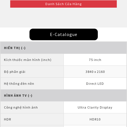
Danh Sách Cửa Hàng
E-Catalogue
HIỂN THỊ (-)
Kích thước màn hình (inch)
75 inch
Độ phân giải
3840 x 2160
Hệ thống đèn nền
Direct LED
HÌNH ẢNH TV (-)
Công nghệ hình ảnh
Ultra Clarity Display
HDR
HDR10