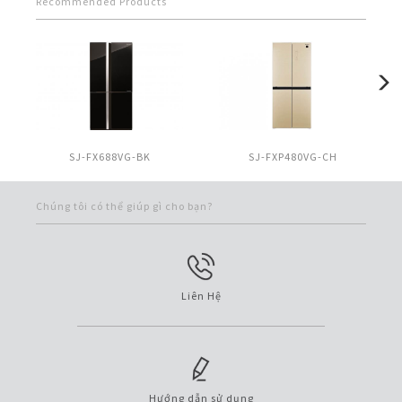
Recommended Products
SJ-FX688VG-BK
SJ-FXP480VG-CH
Chúng tôi có thể giúp gì cho bạn?
Liên Hệ
Hướng dẫn sử dụng