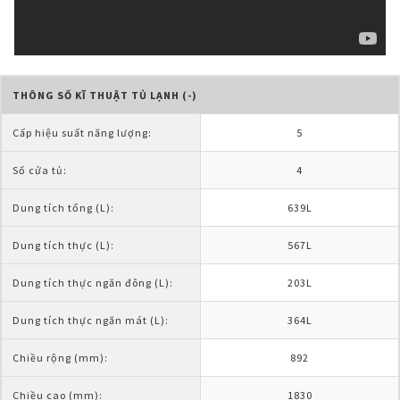
THÔNG SỐ KĨ THUẬT TỦ LẠNH (-)
Cấp hiệu suất năng lượng:
5
Số cửa tủ:
4
Dung tích tổng (L):
639L
Dung tích thực (L):
567L
Dung tích thực ngăn đông (L):
203L
Dung tích thực ngăn mát (L):
364L
Chiều rộng (mm):
892
Chiều cao (mm):
1830