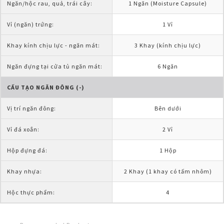
Ngăn/hộc rau, quả, trái cây:
1 Ngăn (Moisture Capsule)
Vỉ (ngăn) trứng:
1 Vỉ
Khay kính chịu lực - ngăn mát:
3 Khay (kính chịu lực)
Ngăn đựng tại cửa tủ ngăn mát:
6 Ngăn
CẤU TẠO NGĂN ĐÔNG (-)
Vị trí ngăn đông:
Bên dưới
Vỉ đá xoắn:
2 Vỉ
Hộp đựng đá:
1 Hộp
Khay nhựa:
2 Khay (1 khay có tấm nhôm)
Hộc thực phẩm:
4