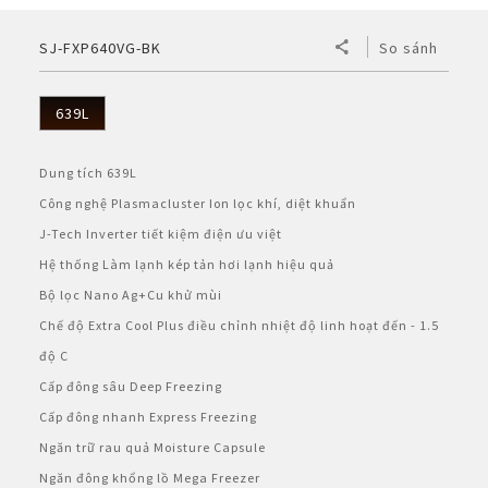
BẢO HÀNH ĐIỆN TỬ
Vật tư - Linh kiện
Thế giới AIoT (Eng)
Máy tính Dynabook
Cơ
Điện tử
Dòng A
Bình Thủy
SJ-FXP640VG-BK
So sánh
Máy lọc khí & tạo ẩm
MLK Sharp Purefit
TÀI KHOẢN CÁ NHÂN
Mô hình kiểu mẫu
Chuyên dụng
Nắp gài
Dòng B
Bơm điện
Sản Phẩm Khác
Máy lọc khí
Tìm hiểu về máy lọc khí ô tô
639L
Đăng nhập
NGÔN NGỮ
Tờ rơi/brochure sản phẩm
Không đĩa xoay
Nắp rời
Bơm tay
Bình đun siêu tốc
Công nghệ
Máy lọc khí cho xe hơi
Dung tích 639L
Vietnamese
Register
Công nghệ Plasmacluster Ion lọc khí, diệt khuẩn
Đặt câu hỏi - Liên hệ
Công nghiệp
Máy xay sinh tố
HEALSIO – Ăn Ngon Sống Khỏe
Nấu cùng bếp Sharp
Phụ kiện máy lọc khí
J-Tech Inverter tiết kiệm điện ưu việt
English
Hệ thống Làm lạnh kép tản hơi lạnh hiệu quả
Áp suất
Máy vắt cam
MAIDAKI – Nghệ Thuật Nấu Cơm Nhật Bản
Nấu cùng bếp Sharp
Bộ lọc Nano Ag+Cu khử mùi
Nồi đa năng
Chế độ Extra Cool Plus điều chỉnh nhiệt độ linh hoạt đến - 1.5
độ C
Nồi chiên không dầu
Cấp đông sâu Deep Freezing
Cấp đông nhanh Express Freezing
Ngăn trữ rau quả Moisture Capsule
Ngăn đông khổng lồ Mega Freezer