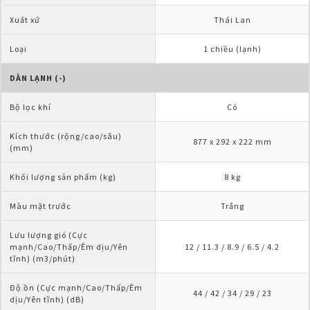
Xuất xứ
Thái Lan
Loại
1 chiều (lạnh)
DÀN LẠNH (-)
Bộ lọc khí
Có
Kích thước (rộng/cao/sâu) 
877 x 292 x 222 mm
(mm)
Khối lượng sản phẩm (kg)
8 kg
Màu mặt trước
Trắng
Lưu lượng gió (Cực 
mạnh/Cao/Thấp/Êm dịu/Yên 
12 / 11.3 / 8.9 / 6.5 / 4.2
tĩnh) (m3/phút)
Độ ồn (Cực mạnh/Cao/Thấp/Êm 
44 / 42 / 34 / 29 / 23
dịu/Yên tĩnh) (dB)