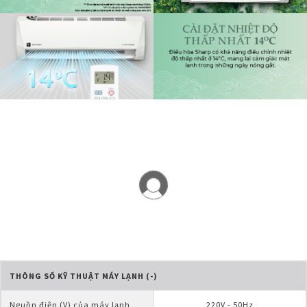
THÔNG SỐ KỸ THUẬT MÁY LẠNH (-)
Nguồn điện (V) của máy lạnh
220V - 50Hz