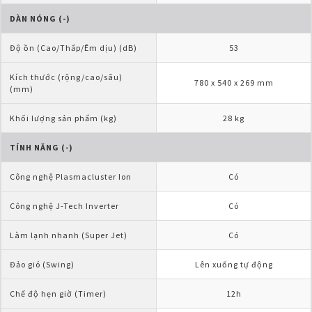
DÀN NÓNG (-)
Độ ồn (Cao/Thấp/Êm dịu) (dB)
53
Kích thước (rộng/cao/sâu) 
780 x 540 x 269 mm
(mm)
Khối lượng sản phẩm (kg)
28 kg
TÍNH NĂNG (-)
Công nghệ Plasmacluster Ion
Có
Công nghệ J-Tech Inverter
Có
Làm lạnh nhanh (Super Jet)
Có
Đảo gió (Swing)
Lên xuống tự động
Chế độ hẹn giờ (Timer)
12h