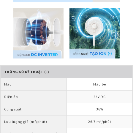
THÔNG SỐ KỸ THUẬT (-)
Màu
Màu be
Điện áp
24V DC
Công suất
36W
Lưu lượng gió (m³/phút)
26.7 m³/phút