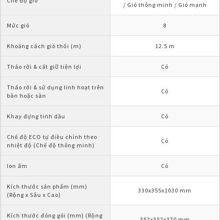
Chế độ gió
/ Gió thông minh / Gió mạnh
Mức gió
8
Khoảng cách gió thổi (m)
12.5 m
Tháo rời & cất giữ tiện lợi
Có
Tháo rời & sử dụng linh hoạt trên 
Có
bàn hoặc sàn
Khay đựng tinh dầu
Có
Chế độ ECO tự điều chỉnh theo 
Có
nhiệt độ (Chế độ thông minh)
Ion âm
Có
Kích thước sản phẩm (mm) 
330x355x1030 mm
(Rộng x Sâu x Cao)
Kích thước đóng gói (mm) (Rộng 
352x352x370 mm