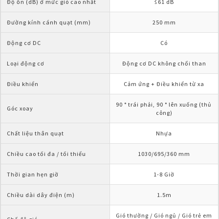
Độ ồn (dB) ở mức gió cao nhất
≤61 dB
Đường kính cánh quạt (mm)
250 mm
Động cơ DC
Có
Loại động cơ
Động cơ DC không chổi than
Điều khiển
Cảm ứng + Điều khiển từ xa
90 ° trái phải, 90 ° lên xuống (thủ 
Góc xoay
công)
Chất liệu thân quạt
Nhựa
Chiều cao tối đa / tối thiểu
1030/695/360 mm
Thời gian hẹn giờ
1-8 Giờ
Chiều dài dây điện (m)
1.5m
Gió thường / Gió ngủ / Gió trẻ em 