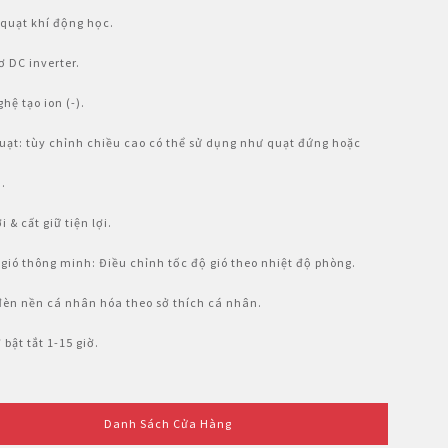
 quạt khí động học.
ơ DC inverter.
hệ tạo ion (-).
uạt: tùy chỉnh chiều cao có thể sử dụng như quạt đứng hoặc
.
i & cất giữ tiện lợi.
 gió thông minh: Điều chỉnh tốc độ gió theo nhiệt độ phòng.
đèn nền cá nhân hóa theo sở thích cá nhân.
 bật tắt 1-15 giờ.
Danh Sách Cửa Hàng