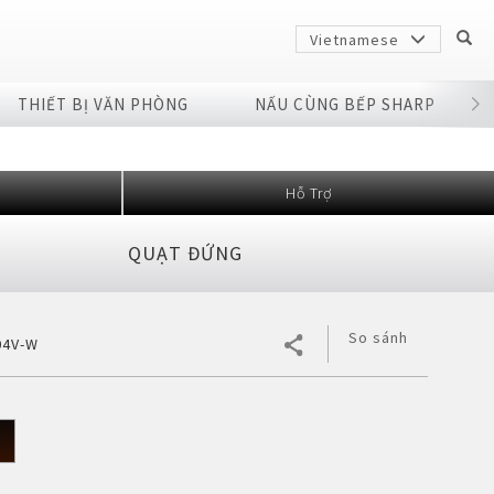
Vietnamese
THIẾT BỊ VĂN PHÒNG
NẤU CÙNG BẾP SHARP
Hỗ Trợ
QUẠT ĐỨNG
So sánh
04V-W
Sharp
arp