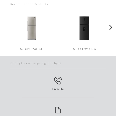
Recommended Products
SJ-XP382AE-SL
SJ-X417WD-DG
Chúng tôi có thể giúp gì cho bạn?
Liên Hệ