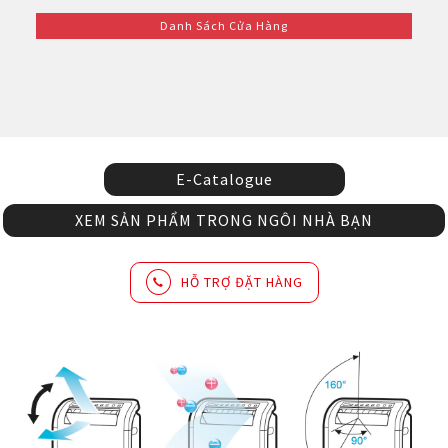
Danh Sách Cửa Hàng
E-Catalogue
XEM SẢN PHẨM TRONG NGÔI NHÀ BẠN
HỖ TRỢ ĐẶT HÀNG