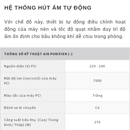
HỆ THỐNG HÚT ẨM TỰ ĐỘNG
Với chế độ này, thiết bị tự động điều chỉnh hoạt
động của máy nén và tốc độ quạt nhằm duy trì độ
ẩm ổn định cho bầu không khí dễ chịu trong phòng.
THÔNG SỐ KỸ THUẬT AIR PURIFIER (-)
Nguồn điện (V) PCI
220 - 240
Mật độ Ion (ion/cm3) của máy 
7000
PCI
Màu sắc của máy PCI
Trắng
Bánh xe di chuyển
Có
Công suất tiêu thụ  (Cao/ Trung 
270
bình/ Thấp) (W)