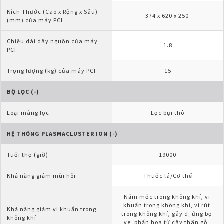
Kích Thước (Cao x Rộng x Sâu)
374 x 620 x 250 
(mm) của máy PCI
Chiều dài dây nguồn của máy 
1.8
PCI
Trọng lượng (kg) của máy PCI
15
BỘ LỌC (-)
Loại màng lọc
Lọc bụi thô
HỆ THỐNG PLASMACLUSTER ION (-)
Tuổi thọ (giờ)
19000
Khả năng giảm mùi hôi
Thuốc lá/Cơ thể
Nấm mốc trong không khí, vi 
khuẩn trong không khí, vi rút 
Khả năng giảm vi khuẩn trong 
trong không khí, gây dị ứng bọ 
không khí
ve, phấn hoa từ cây thân gỗ, 