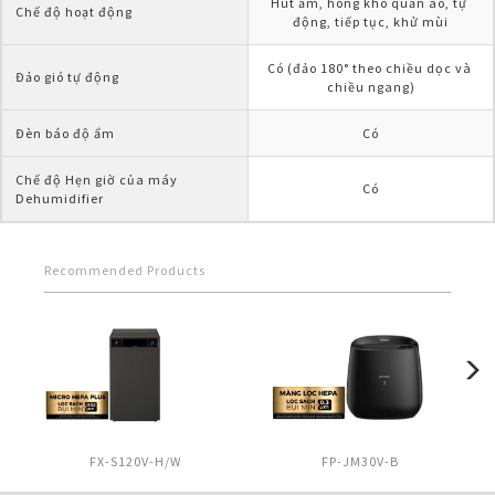
Hút ẩm, hong khô quần áo, tự 
Chế độ hoạt động
động, tiếp tục, khử mùi
Có (đảo 180° theo chiều dọc và 
Đảo gió tự động
chiều ngang)
Đèn báo độ ẩm
Có
Chế độ Hẹn giờ của máy 
Có
Dehumidifier
Recommended Products
FX-S120V-H/W
FP-JM30V-B