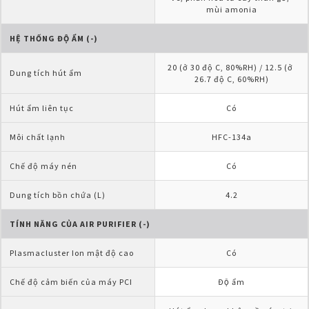
mùi amonia
HỆ THỐNG ĐỘ ẨM (-)
20 (ở 30 độ C, 80%RH) / 12.5 (ở 
Dung tích hút ẩm
26.7 độ C, 60%RH)
Hút ẩm liên tục
Có
Môi chất lạnh
HFC-134a
Chế độ máy nén
Có
Dung tích bồn chứa (L)
4.2
TÍNH NĂNG CỦA AIR PURIFIER (-)
Plasmacluster Ion mật độ cao
Có
Chế độ cảm biến của máy PCI
Độ ẩm