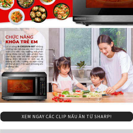
XEM NGAY CÁC CLIP NẤU ĂN TỪ SHARP!