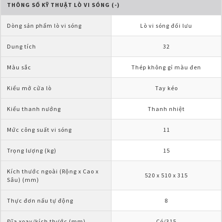
THÔNG SỐ KỸ THUẬT LÒ VI SÓNG (-)
Dòng sản phẩm lò vi sóng
Lò vi sóng đối lưu
Dung tích
32
Màu sắc
Thép không gỉ màu đen
Kiểu mở cửa lò
Tay kéo
Kiểu thanh nướng
Thanh nhiệt
Mức công suất vi sóng
11
Trọng lượng (kg)
15
Kích thước ngoài (Rộng x Cao x 
520 x 510 x 315
Sâu) (mm)
Thực đơn nấu tự động
8
Đĩa xoay/kích thước (mm)
Có/315