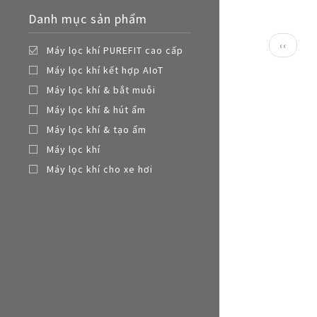
Nồi đa năng
Danh mục sản phẩm
Nồi chiên không dầu
Paginat
Trang
‹‹
Máy lọc khí PUREFIT cao cấp
trước
Máy lọc khí kết hợp AIoT
Máy lọc khí & bắt muỗi
Máy lọc khí & hút ẩm
Máy lọc khí & tạo ẩm
Máy lọc khí
Máy lọc khí cho xe hơi