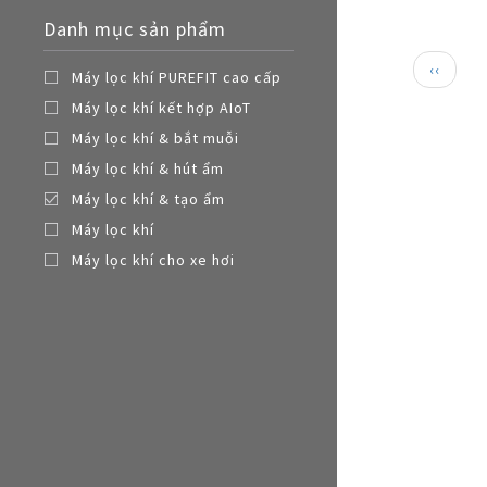
Nồi đa năng
Danh mục sản phẩm
Nồi chiên không dầu
Paginat
Trang
‹‹
Máy lọc khí PUREFIT cao cấp
trước
Máy lọc khí kết hợp AIoT
Máy lọc khí & bắt muỗi
Máy lọc khí & hút ẩm
Máy lọc khí & tạo ẩm
Máy lọc khí
Máy lọc khí cho xe hơi