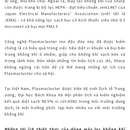
dị ứng, mùi khó chịu. Ngoài ra, máy lọc không khí của Sharp
còn được trang bị bộ lọc HEPA - đạt tiêu chuẩn Jem1467 của
Japan Electrical Manufacturers’ Association (viết tắt là
JEMA) - có khả năng lọc sạch bụi có kích thước siêu nhỏ 0.3
micromet và bụi mịn PM2.5
Công nghệ Plasmacluster Ion độc đáo này đã được kiểm
chứng là có hiệu quả trong việc tiêu diệt vi khuẩn và bụi bẩn
trong không khí ô nhiễm, giúp cho không khí sạch hơn và
trong lành hơn. Đón nhận những tín hiệu tích cực đó, Sharp
không ngừng cải tiến để có thể mang những lợi ích của
Plasmacluster cho xã hội.
Tại Việt Nam, Plasmacluster được Viện Vệ sinh Dịch tễ Trung
ương, Đại học Bách Khoa Hà Nội phân tích và kiểm nghiệm
kết quả diệt sạch 96.5% vi rút H5N1 trong môi trường dung
dịch, là môi trường phức tạp hơn nhiều so với môi trường
không khí.
Những lợi ích thiết thực của dòng máy lọc không khí