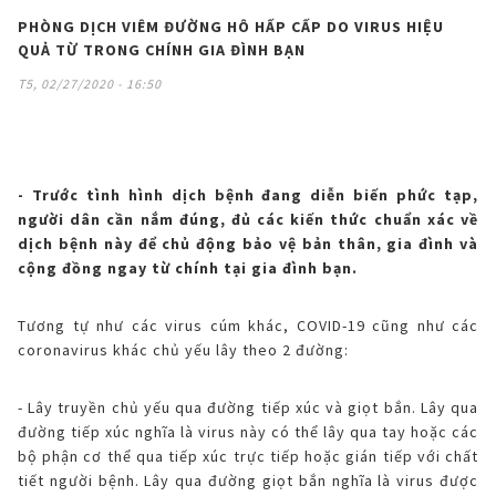
PHÒNG DỊCH VIÊM ĐƯỜNG HÔ HẤP CẤP DO VIRUS HIỆU
BẢO HÀNH ĐIỆN TỬ
Vật tư - Linh kiện
Thế giới AIoT (Eng)
Máy tính Dynabook
Cơ
Điện tử
Dòng A
Bình Thủy
QUẢ TỪ TRONG CHÍNH GIA ĐÌNH BẠN
Máy lọc khí & tạo ẩm
MLK Sharp Purefit
TÀI KHOẢN CÁ NHÂN
T5, 02/27/2020 - 16:50
Mô hình kiểu mẫu
Chuyên dụng
Nắp gài
Dòng B
Bơm điện
Sản Phẩm Khác
Máy lọc khí
Tìm hiểu về máy lọc khí ô tô
Đăng nhập
NGÔN NGỮ
Tờ rơi/brochure sản phẩm
Không đĩa xoay
Nắp rời
Bơm tay
Bình đun siêu tốc
Công nghệ
Máy lọc khí cho xe hơi
Vietnamese
Register
- Trước tình hình dịch bệnh đang diễn biến phức tạp,
Đặt câu hỏi - Liên hệ
Công nghiệp
Máy xay sinh tố
HEALSIO – Ăn Ngon Sống Khỏe
Nấu cùng bếp Sharp
người dân cần nắm đúng, đủ các kiến thức chuẩn xác về
Phụ kiện máy lọc khí
dịch bệnh này để chủ động bảo vệ bản thân, gia đình và
English
cộng đồng ngay từ chính tại gia đình bạn.
Áp suất
Máy vắt cam
MAIDAKI – Nghệ Thuật Nấu Cơm Nhật Bản
Nấu cùng bếp Sharp
Tương tự như các virus cúm khác, COVID-19 cũng như các
Nồi đa năng
coronavirus khác chủ yếu lây theo 2 đường:
Nồi chiên không dầu
- Lây truyền chủ yếu qua đường tiếp xúc và giọt bắn. Lây qua
đường tiếp xúc nghĩa là virus này có thể lây qua tay hoặc các
bộ phận cơ thể qua tiếp xúc trực tiếp hoặc gián tiếp với chất
tiết người bệnh. Lây qua đường giọt bắn nghĩa là virus được