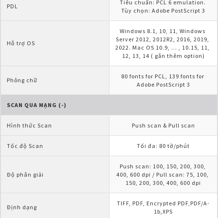
Tiêu chuẩn: PCL 6 emulation. 
PDL
Tùy chọn: Adobe PostScript 3
Windows 8.1, 10, 11, Windows 
Server 2012, 2012R2, 2016, 2019, 
Hỗ trợ OS
2022. Mac OS 10.9, ... , 10.15, 11, 
12, 13, 14 ( gắn thêm option)
80 fonts for PCL, 139 fonts for 
Phông chữ
Adobe PostScript 3
SCAN QUA MẠNG (-)
Hình thức Scan
Push scan & Pull scan
Tốc độ Scan
Tối đa: 80 tờ/phút
Push scan: 100, 150, 200, 300, 
Độ phân giải
400, 600 dpi / Pull scan: 75, 100, 
150, 200, 300, 400, 600 dpi
TIFF, PDF, Encrypted PDF,PDF/A-
Định dạng
1b,XPS