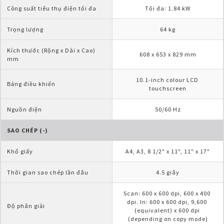
Công suất tiêu thụ điện tối đa
Tối đa: 1.84 kW
Trọng lượng
64 kg
Kích thước (Rộng x Dài x Cao) 
608 x 653 x 829 mm
mm
10.1-inch colour LCD 
Bảng điều khiển
touchscreen
Nguồn điện
50/60 Hz
SAO CHÉP (-)
Khổ giấy
A4, A3, 8 1/2" x 11", 11" x 17"
Thời gian sao chép lần đâu
4.5 giây
Scan: 600 x 600 dpi, 600 x 400 
dpi. In: 600 x 600 dpi, 9,600 
Độ phân giải
(equivalent) x 600 dpi 
(depending on copy mode)