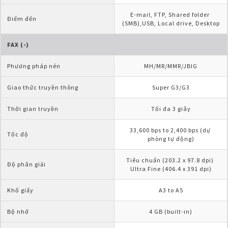
E-mail, FTP, Shared folder 
Điểm đến
(SMB),USB, Local drive, Desktop
FAX (-)
Phương pháp nén
MH/MR/MMR/JBIG
Giao thức truyền thông
Super G3/G3
Thời gian truyền
Tối đa 3 giây
33,600 bps to 2,400 bps (dự 
Tốc độ
phòng tự động)
Tiêu chuẩn (203.2 x 97.8 dpi) 
Độ phân giải
Ultra Fine (406.4 x 391 dpi)
Khổ giấy
A3 to A5
Bộ nhớ
4 GB (built-in)