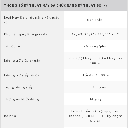
THÔNG SỐ KỸ THUẬT MÁY ĐA CHỨC NĂNG KỸ THUẬT SỐ (-)
Loại Máy Đa chức năng kỹ thuật 
Đen Trắng
số
Khổ bản gốc/ Khổ giấy đã in
A4, A3, 8 1/2" x 11", 11" x 17"
Tốc độ in
45 trang/phút
 650 tờ ( khay 550 tờ + khay tay 
Lượng trữ giấy chuẩn
100 tờ)
Lượng trữ giấy tối đa
Tối đa: 6,300 tờ
Trọng lượng giấy
55 - 300 gsm
Thời gian khởi động
14 giây 
Tiêu chuẩn: 5 GB (copy/print 
Bộ nhớ
shared), 128 GB SSD. Tùy chọn: 
512 GB