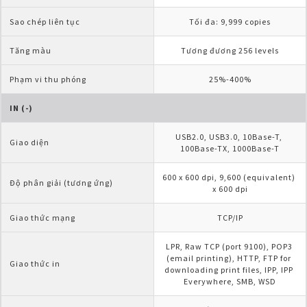
Sao chép liên tục
Tối đa: 9,999 copies
Tăng màu
Tương đương 256 levels
Phạm vi thu phóng
25%-400%
IN (-)
USB2.0, USB3.0, 10Base-T, 
Giao diện
100Base-TX, 1000Base-T
600 x 600 dpi, 9,600 (equivalent) 
Độ phân giải (tương ứng)
x 600 dpi
Giao thức mạng
TCP/IP
LPR, Raw TCP (port 9100), POP3 
(email printing), HTTP, FTP for 
Giao thức in
downloading print files, IPP, IPP 
Everywhere, SMB, WSD