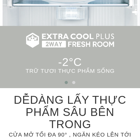
-2°C
TRỮ TƯƠI THỰC PHẨM SỐNG
DỄDÀNG LẤY THỰC
PHẨM SÂU BÊN
TRONG
CỬA MỞ TỐI ĐA 90° , NGĂN KÉO LÊN TỚI