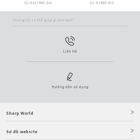
SJ-X417WD-DG
SJ-X198V-DG
Chúng tôi có thể giúp gì cho bạn?
Liên Hệ
Hướng dẫn sử dụng
Sharp World
Sơ đồ website