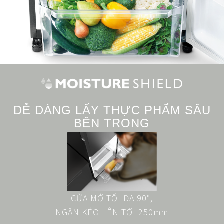
DỄ DÀNG LẤY THỰC PHẨM SÂU
BÊN TRONG
CỬA MỞ TỐI ĐA 90°,
NGĂN KÉO LÊN TỚI 250mm