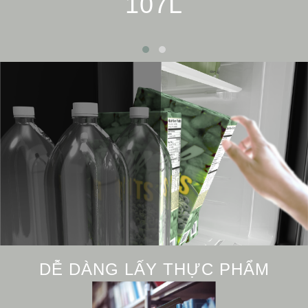
107L
DỄ DÀNG LẤY THỰC PHẨM