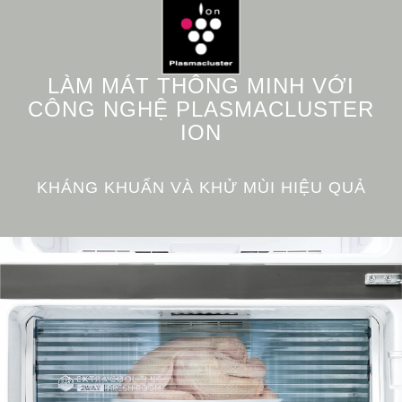
LÀM MÁT THÔNG MINH VỚI
CÔNG NGHỆ PLASMACLUSTER
ION
KHÁNG KHUẨN VÀ KHỬ MÙI HIỆU QUẢ