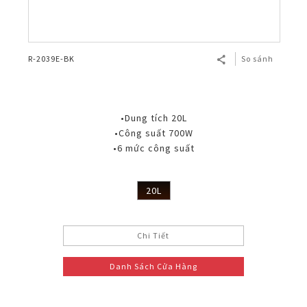
R-2039E-BK
So sánh
•Dung tích 20L
•Công suất 700W
•6 mức công suất
20L
Chi Tiết
Danh Sách Cửa Hàng