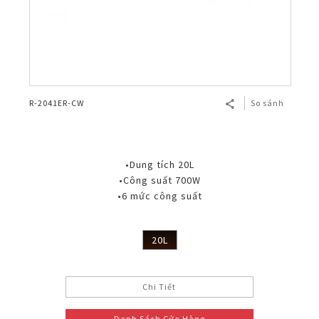
R-2041ER-CW
So sánh
•Dung tích 20L
•Công suất 700W
•6 mức công suất
20L
Chi Tiết
Danh Sách Cửa Hàng