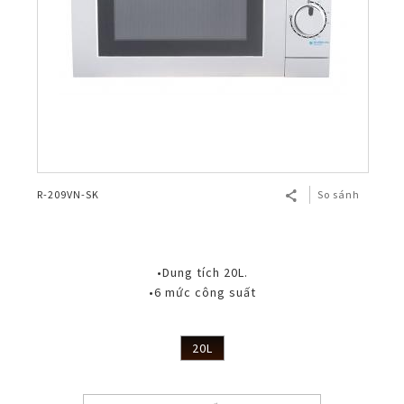
R-209VN-SK
So sánh
•Dung tích 20L.
•6 mức công suất
20L