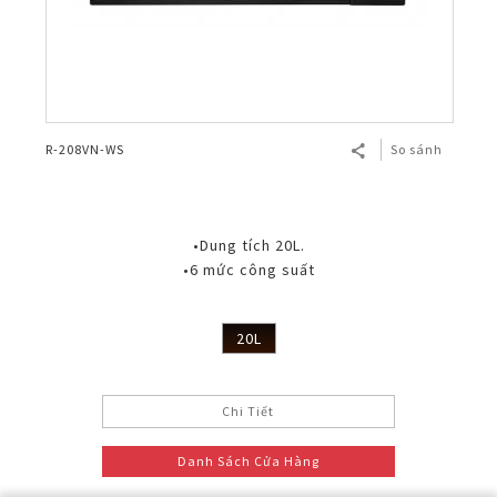
R-208VN-WS
So sánh
•Dung tích 20L.
•6 mức công suất
20L
Chi Tiết
Danh Sách Cửa Hàng