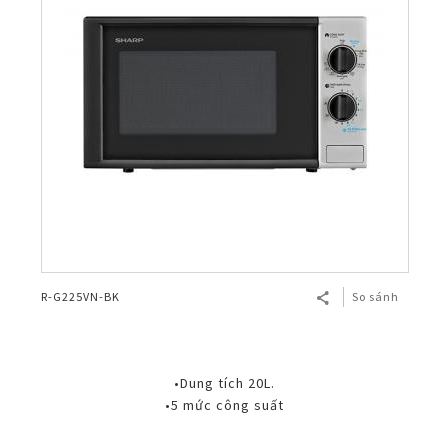
R-G225VN-BK
So sánh
•Dung tích 20L.
•5 mức công suất