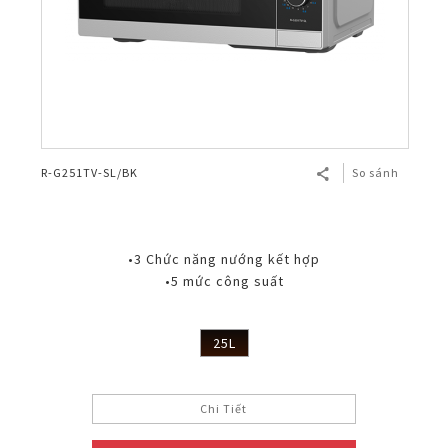
R-G251TV-SL/BK
So sánh
•3 Chức năng nướng kết hợp
•5 mức công suất
25L
Chi Tiết