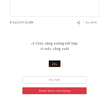
R-G211TV-SL/BK
So sánh
•3 Chức năng nướng kết hợp
•5 mức công suất
21L
Chi Tiết
Danh Sách Cửa Hàng