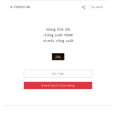
R-2040EH-BK
So sánh
•Dung tích 20L
•Công suất 700W
•6 mức công suất
20L
Chi Tiết
Danh Sách Cửa Hàng