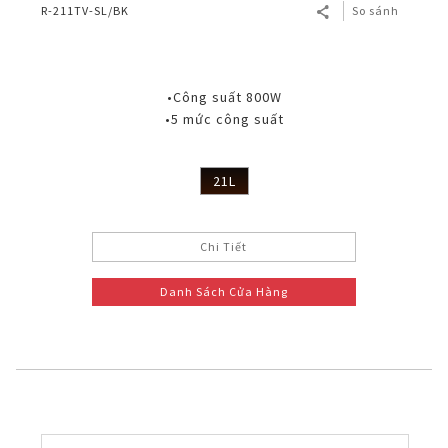
R-211TV-SL/BK
So sánh
•Công suất 800W
•5 mức công suất
21L
Chi Tiết
Danh Sách Cửa Hàng