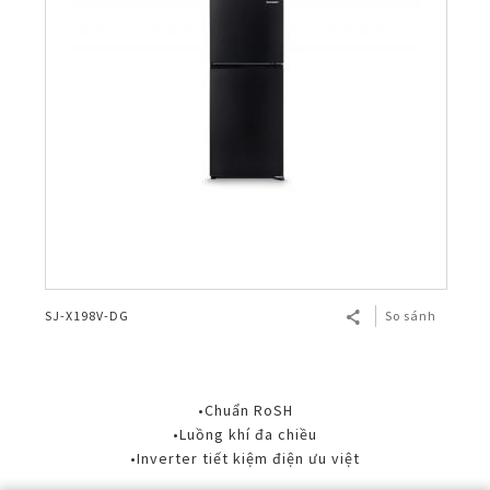
SJ-X198V-DG
So sánh
•Chuẩn RoSH
•Luồng khí đa chiều
•Inverter tiết kiệm điện ưu việt