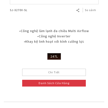
SJ-X270V-SL
So sánh
•Công nghệ làm lạnh đa chiều Multi Airflow
•Công nghệ Inverter
•Khay kệ linh hoạt với kính cường lực
247L
Chi Tiết
Danh Sách Cửa Hàng