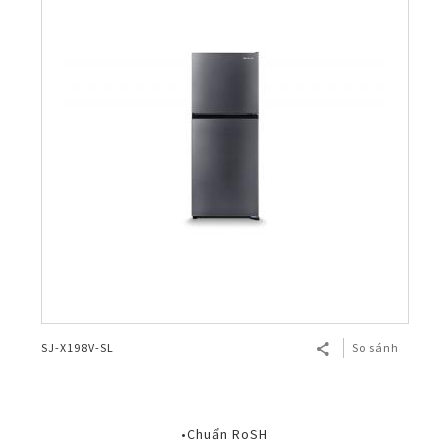
SJ-X198V-SL
So sánh
•Chuẩn RoSH