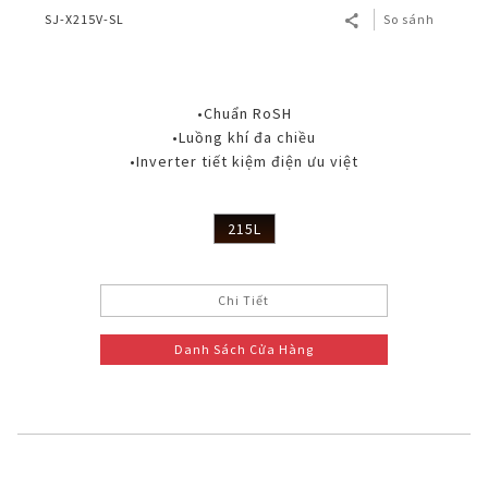
SJ-X215V-SL
So sánh
•Chuẩn RoSH
•Luồng khí đa chiều
•Inverter tiết kiệm điện ưu việt
215L
Chi Tiết
Danh Sách Cửa Hàng