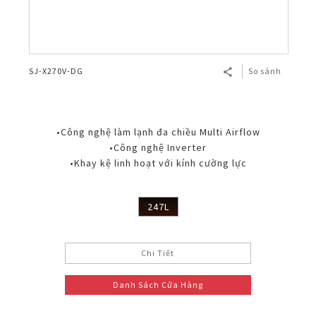
SJ-X270V-DG
So sánh
•Công nghệ làm lạnh đa chiều Multi Airflow
•Công nghệ Inverter
•Khay kệ linh hoạt với kính cường lực
247L
Chi Tiết
Danh Sách Cửa Hàng