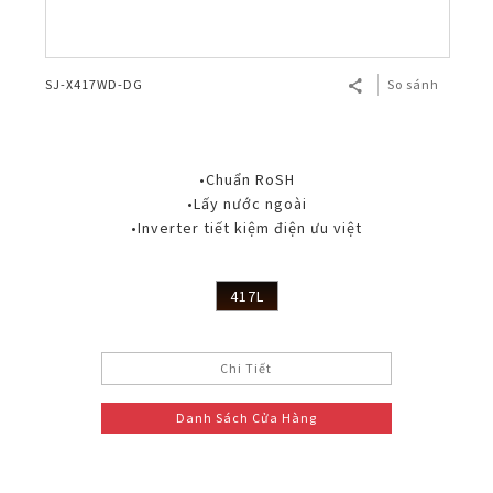
SJ-X417WD-DG
So sánh
•Chuẩn RoSH
•Lấy nước ngoài
•Inverter tiết kiệm điện ưu việt
417L
Chi Tiết
Danh Sách Cửa Hàng