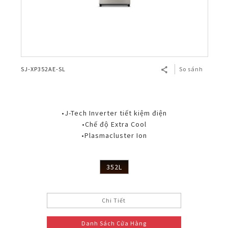
SJ-XP352AE-SL
So sánh
•J-Tech Inverter tiết kiệm điện
•Chế độ Extra Cool
•Plasmacluster Ion
352L
Chi Tiết
Danh Sách Cửa Hàng