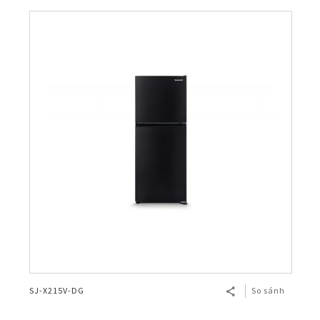
SJ-X215V-DG
So sánh