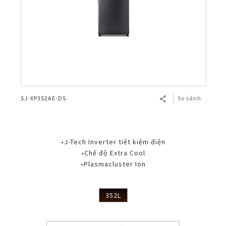
SJ-XP352AE-DS
So sánh
•J-Tech Inverter tiết kiệm điện
•Chế độ Extra Cool
•Plasmacluster Ion
352L