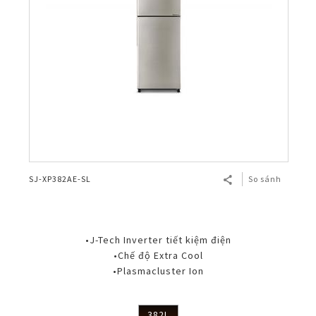
SJ-XP382AE-SL
So sánh
•J-Tech Inverter tiết kiệm điện
•Chế độ Extra Cool
•Plasmacluster Ion
382L